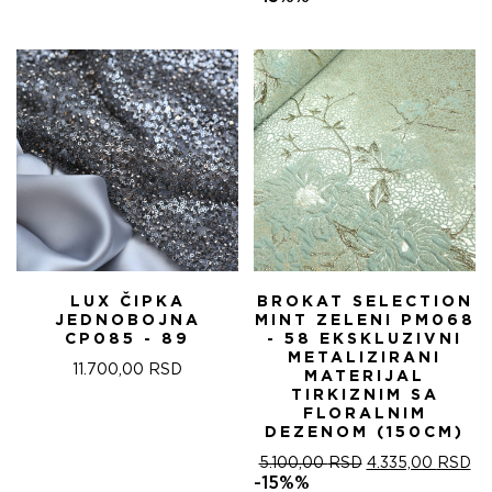
ЈЕ
ЈЕ:
БИЛА:
4.
5.100,00 RSD.
LUX ČIPKA
BROKAT SELECTION
JEDNOBOJNA
MINT ZELENI PM068
CP085 - 89
- 58 EKSKLUZIVNI
METALIZIRANI
11.700,00
RSD
MATERIJAL
TIRKIZNIM SA
FLORALNIM
DEZENOM (150CM)
ОРИГИНАЛНА
ТР
5.100,00
RSD
4.335,00
RSD
ЦЕНА
ЦЕ
-15%%