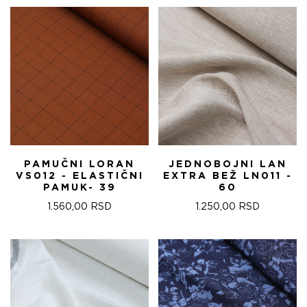
PAMUČNI LORAN
JEDNOBOJNI LAN
VS012 - ELASTIČNI
EXTRA BEŽ LN011 -
PAMUK- 39
60
1.560,00
RSD
1.250,00
RSD