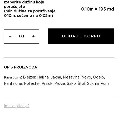
Izaberite dužinu koju
poručujete
0.10
m =
195
rsd
(min dužina za poruživanje
0.10m, sečemo na 0.05m)
DODAJ U KORPU
OPIS PROIZVODA
Категорије:
Blejzer
,
Haljina
,
Jakna
,
Mešavina
,
Novo
,
Odelo
,
Pantalone
,
Poliester
,
Prsluk
,
Pruge
,
Sako
,
Štof
,
Suknja
,
Vuna
Imate pitanja?