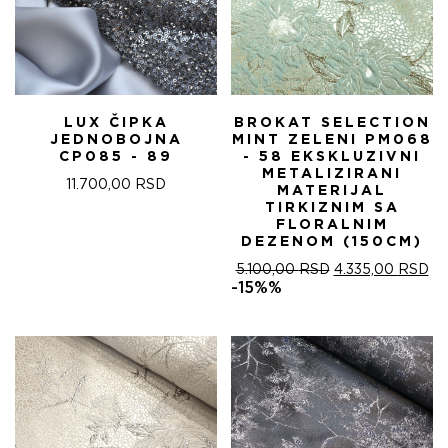
LUX ČIPKA
BROKAT SELECTION
JEDNOBOJNA
MINT ZELENI PM068
CP085 - 89
- 58 EKSKLUZIVNI
METALIZIRANI
11.700,00
RSD
MATERIJAL
TIRKIZNIM SA
FLORALNIM
DEZENOM (150CM)
ОРИГИНАЛНА
ТР
5.100,00
RSD
4.335,00
RSD
ЦЕНА
ЦЕ
-15%%
ЈЕ
ЈЕ:
БИЛА:
4.
5.100,00 RSD.