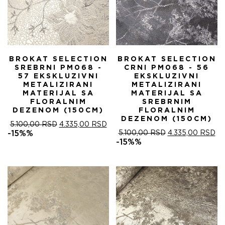
BROKAT SELECTION
BROKAT SELECTION
SREBRNI PM068 -
CRNI PM068 - 56
57 EKSKLUZIVNI
EKSKLUZIVNI
METALIZIRANI
METALIZIRANI
MATERIJAL SA
MATERIJAL SA
FLORALNIM
SREBRNIM
DEZENOM (150CM)
FLORALNIM
DEZENOM (150CM)
ОРИГИНАЛНА
ТРЕНУТНА
5.100,00
RSD
4.335,00
RSD
ЦЕНА
ЦЕНА
ОРИГИНАЛНА
ТР
-15%%
5.100,00
RSD
4.335,00
RSD
ЈЕ
ЈЕ:
ЦЕНА
ЦЕ
-15%%
БИЛА:
4.335,00 RSD.
ЈЕ
ЈЕ:
5.100,00 RSD.
БИЛА:
4.
5.100,00 RSD.