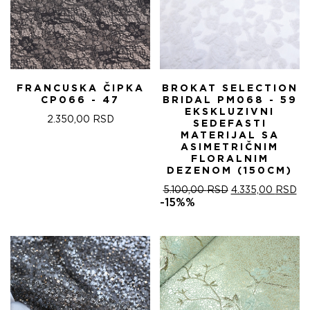
FRANCUSKA ČIPKA
BROKAT SELECTION
CP066 - 47
BRIDAL PM068 - 59
EKSKLUZIVNI
2.350,00
RSD
SEDEFASTI
MATERIJAL SA
ASIMETRIČNIM
FLORALNIM
DEZENOM (150CM)
ОРИГИНАЛНА
ТР
5.100,00
RSD
4.335,00
RSD
ЦЕНА
ЦЕ
-15%%
ЈЕ
ЈЕ:
БИЛА:
4.
5.100,00 RSD.