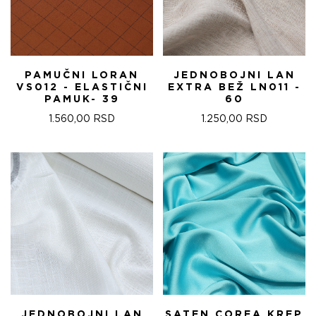
PAMUČNI LORAN
JEDNOBOJNI LAN
VS012 - ELASTIČNI
EXTRA BEŽ LN011 -
PAMUK- 39
60
1.560,00
RSD
1.250,00
RSD
JEDNOBOJNI LAN
SATEN COREA KREP