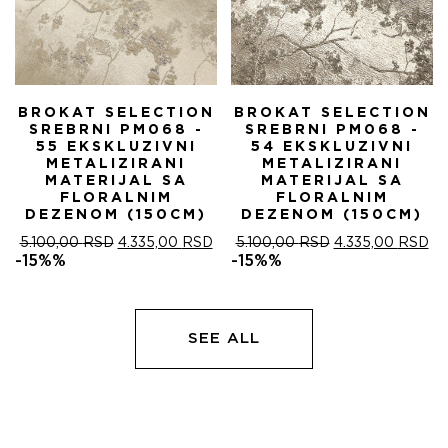
BROKAT SELECTION
BROKAT SELECTION
SREBRNI PM068 -
SREBRNI PM068 -
55 EKSKLUZIVNI
54 EKSKLUZIVNI
METALIZIRANI
METALIZIRANI
MATERIJAL SA
MATERIJAL SA
FLORALNIM
FLORALNIM
DEZENOM (150CM)
DEZENOM (150CM)
ОРИГИНАЛНА
ТРЕНУТНА
ОРИГИНАЛНА
ТР
5.100,00
RSD
4.335,00
RSD
5.100,00
RSD
4.335,00
RSD
ЦЕНА
ЦЕНА
ЦЕНА
ЦЕ
-15%%
-15%%
ЈЕ
ЈЕ:
ЈЕ
ЈЕ:
БИЛА:
4.335,00 RSD.
БИЛА:
4.
5.100,00 RSD.
5.100,00 RSD.
SEE ALL