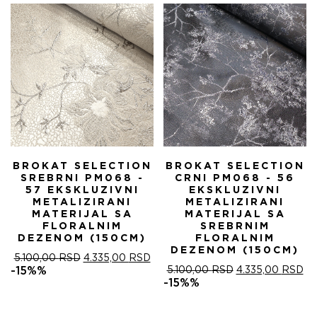
5.100,00 RSD.
BROKAT SELECTION
BROKAT SELECTION
SREBRNI PM068 -
CRNI PM068 - 56
57 EKSKLUZIVNI
EKSKLUZIVNI
METALIZIRANI
METALIZIRANI
MATERIJAL SA
MATERIJAL SA
FLORALNIM
SREBRNIM
DEZENOM (150CM)
FLORALNIM
DEZENOM (150CM)
ОРИГИНАЛНА
ТРЕНУТНА
5.100,00
RSD
4.335,00
RSD
ЦЕНА
ЦЕНА
ОРИГИНАЛНА
ТР
-15%%
5.100,00
RSD
4.335,00
RSD
ЈЕ
ЈЕ:
ЦЕНА
ЦЕ
-15%%
БИЛА:
4.335,00 RSD.
ЈЕ
ЈЕ:
5.100,00 RSD.
БИЛА:
4.