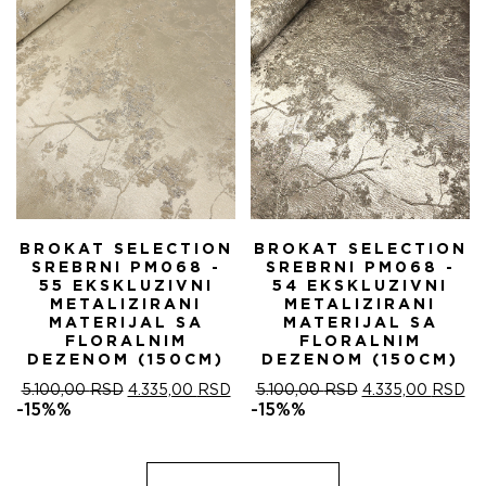
5.100,00 RSD.
BROKAT SELECTION
BROKAT SELECTION
SREBRNI PM068 -
SREBRNI PM068 -
55 EKSKLUZIVNI
54 EKSKLUZIVNI
METALIZIRANI
METALIZIRANI
MATERIJAL SA
MATERIJAL SA
FLORALNIM
FLORALNIM
DEZENOM (150CM)
DEZENOM (150CM)
ОРИГИНАЛНА
ТРЕНУТНА
ОРИГИНАЛНА
ТР
5.100,00
RSD
4.335,00
RSD
5.100,00
RSD
4.335,00
RSD
ЦЕНА
ЦЕНА
ЦЕНА
ЦЕ
-15%%
-15%%
ЈЕ
ЈЕ:
ЈЕ
ЈЕ:
БИЛА:
4.335,00 RSD.
БИЛА:
4.
5.100,00 RSD.
5.100,00 RSD.