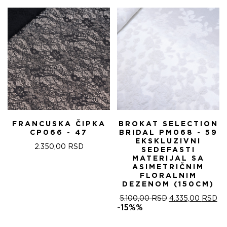
FRANCUSKA ČIPKA
BROKAT SELECTION
CP066 - 47
BRIDAL PM068 - 59
EKSKLUZIVNI
2.350,00
RSD
SEDEFASTI
MATERIJAL SA
ASIMETRIČNIM
FLORALNIM
DEZENOM (150CM)
ОРИГИНАЛНА
ТР
5.100,00
RSD
4.335,00
RSD
ЦЕНА
ЦЕ
-15%%
ЈЕ
ЈЕ:
БИЛА:
4.