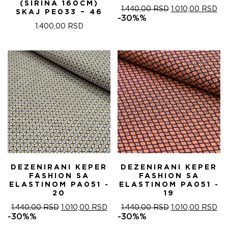
(ŠIRINA 160CM)
ОРИГИНАЛНА
ТР
1.440,00
RSD
1.010,00
RSD
SKAJ PE033 – 46
ЦЕНА
ЦЕ
-30%%
ЈЕ
ЈЕ:
1.400,00
RSD
БИЛА:
1.0
1.440,00 RSD.
DEZENIRANI KEPER
DEZENIRANI KEPER
FASHION SA
FASHION SA
ELASTINOM PA051 -
ELASTINOM PA051 -
20
19
ОРИГИНАЛНА
ТРЕНУТНА
ОРИГИНАЛНА
ТР
1.440,00
RSD
1.010,00
RSD
1.440,00
RSD
1.010,00
RSD
ЦЕНА
ЦЕНА
ЦЕНА
ЦЕ
-30%%
-30%%
ЈЕ
ЈЕ:
ЈЕ
ЈЕ: