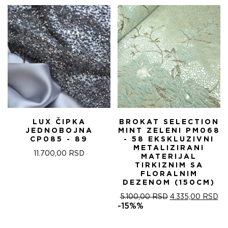
5.100,00 RSD.
LUX ČIPKA
BROKAT SELECTION
JEDNOBOJNA
MINT ZELENI PM068
CP085 - 89
- 58 EKSKLUZIVNI
METALIZIRANI
11.700,00
RSD
MATERIJAL
TIRKIZNIM SA
FLORALNIM
DEZENOM (150CM)
ОРИГИНАЛНА
ТР
5.100,00
RSD
4.335,00
RSD
ЦЕНА
ЦЕ
-15%%
ЈЕ
ЈЕ:
БИЛА:
4.