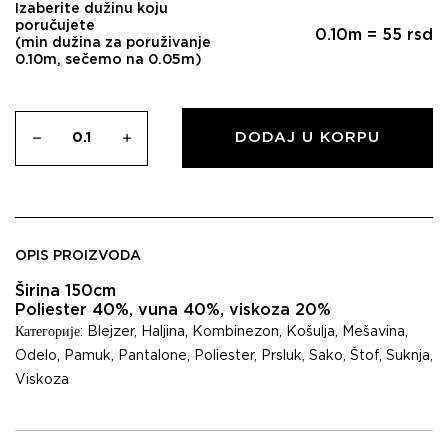
Izaberite dužinu koju
poručujete
0.10
m =
55
rsd
(min dužina za poruživanje
0.10m, sečemo na 0.05m)
DODAJ U KORPU
OPIS PROIZVODA
Širina 150cm
Poliester 40%, vuna 40%, viskoza 20%
Категорије:
Blejzer
,
Haljina
,
Kombinezon
,
Košulja
,
Mešavina
,
Odelo
,
Pamuk
,
Pantalone
,
Poliester
,
Prsluk
,
Sako
,
Štof
,
Suknja
,
Viskoza