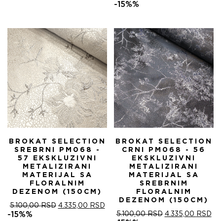
ЦЕНА
ЦЕ
-15%%
ЈЕ
ЈЕ:
БИЛА:
4.
5.100,00 RSD.
BROKAT SELECTION
BROKAT SELECTION
SREBRNI PM068 -
CRNI PM068 - 56
57 EKSKLUZIVNI
EKSKLUZIVNI
METALIZIRANI
METALIZIRANI
MATERIJAL SA
MATERIJAL SA
FLORALNIM
SREBRNIM
DEZENOM (150CM)
FLORALNIM
DEZENOM (150CM)
ОРИГИНАЛНА
ТРЕНУТНА
5.100,00
RSD
4.335,00
RSD
ЦЕНА
ЦЕНА
ОРИГИНАЛНА
ТР
-15%%
5.100,00
RSD
4.335,00
RSD