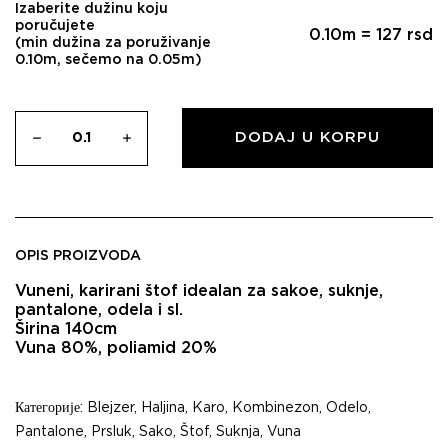
Izaberite dužinu koju
poručujete
0.10
m =
127
rsd
(min dužina za poruživanje
0.10m, sečemo na 0.05m)
DODAJ U KORPU
OPIS PROIZVODA
Vuneni, karirani štof idealan za sakoe, suknje,
pantalone, odela i sl.
Širina 140cm
Vuna 80%, poliamid 20%
Категорије:
Blejzer
,
Haljina
,
Karo
,
Kombinezon
,
Odelo
,
Pantalone
,
Prsluk
,
Sako
,
Štof
,
Suknja
,
Vuna