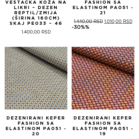
VEŠTAČKA KOŽA NA
FASHION SA
LIKRI – DEZEN
ELASTINOM PA051 -
REPTIL/ZMIJA
21
(ŠIRINA 160CM)
ОРИГИНАЛНА
ТР
1.440,00
RSD
1.010,00
RSD
SKAJ PE033 – 46
ЦЕНА
ЦЕ
-30%%
ЈЕ
ЈЕ:
1.400,00
RSD
БИЛА:
1.0
1.440,00 RSD.
DEZENIRANI KEPER
DEZENIRANI KEPER
FASHION SA
FASHION SA
ELASTINOM PA051 -
ELASTINOM PA051 -
20
19