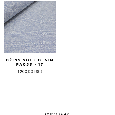
1.440,00 RSD.
DŽINS SOFT DENIM
PA053 - 17
1.200,00
RSD
IZDVAJAMO