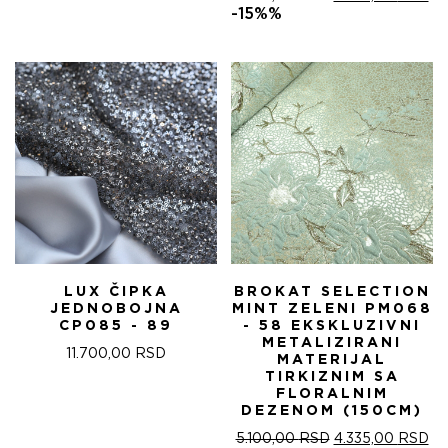
ЦЕНА
ЦЕ
-15%%
ЈЕ
ЈЕ:
БИЛА:
4.
5.100,00 RSD.
LUX ČIPKA
BROKAT SELECTION
JEDNOBOJNA
MINT ZELENI PM068
CP085 - 89
- 58 EKSKLUZIVNI
METALIZIRANI
11.700,00
RSD
MATERIJAL
TIRKIZNIM SA
FLORALNIM
DEZENOM (150CM)
ОРИГИНАЛНА
ТР
5.100,00
RSD
4.335,00
RSD