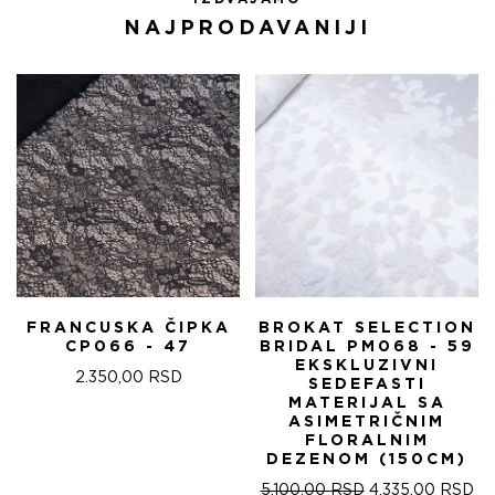
NAJPRODAVANIJI
FRANCUSKA ČIPKA
BROKAT SELECTION
CP066 - 47
BRIDAL PM068 - 59
EKSKLUZIVNI
2.350,00
RSD
SEDEFASTI
MATERIJAL SA
ASIMETRIČNIM
FLORALNIM
DEZENOM (150CM)
ОРИГИНАЛНА
ТР
5.100,00
RSD
4.335,00
RSD