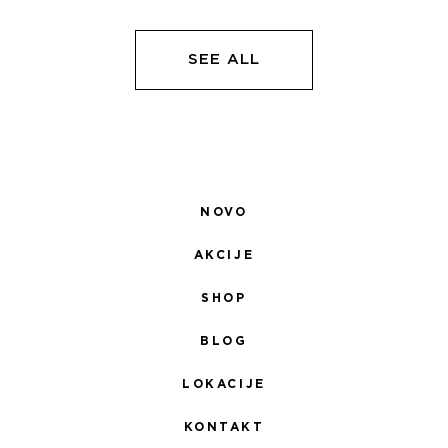
БИЛА:
4.335,00 RSD.
БИЛА:
4.
5.100,00 RSD.
5.100,00 RSD.
SEE ALL
NOVO
AKCIJE
SHOP
BLOG
LOKACIJE
KONTAKT