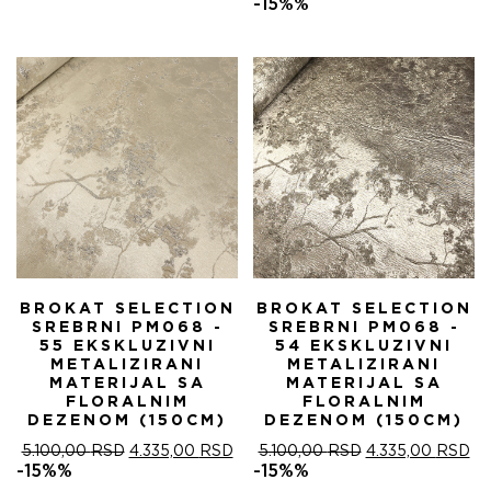
ЈЕ
ЈЕ:
ЦЕНА
ЦЕ
-15%%
БИЛА:
4.335,00 RSD.
ЈЕ
ЈЕ:
5.100,00 RSD.
БИЛА:
4.
5.100,00 RSD.
BROKAT SELECTION
BROKAT SELECTION
SREBRNI PM068 -
SREBRNI PM068 -
55 EKSKLUZIVNI
54 EKSKLUZIVNI
METALIZIRANI
METALIZIRANI
MATERIJAL SA
MATERIJAL SA
FLORALNIM
FLORALNIM
DEZENOM (150CM)
DEZENOM (150CM)
ОРИГИНАЛНА
ТРЕНУТНА
ОРИГИНАЛНА
ТР
5.100,00
RSD
4.335,00
RSD
5.100,00
RSD
4.335,00
RSD
ЦЕНА
ЦЕНА
ЦЕНА
ЦЕ
-15%%
-15%%
ЈЕ
ЈЕ:
ЈЕ
ЈЕ: