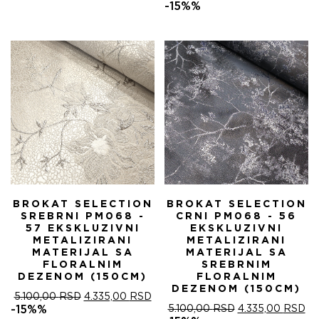
ЦЕНА
ЦЕ
-15%%
ЈЕ
ЈЕ:
БИЛА:
4.
5.100,00 RSD.
BROKAT SELECTION
BROKAT SELECTION
SREBRNI PM068 -
CRNI PM068 - 56
57 EKSKLUZIVNI
EKSKLUZIVNI
METALIZIRANI
METALIZIRANI
MATERIJAL SA
MATERIJAL SA
FLORALNIM
SREBRNIM
DEZENOM (150CM)
FLORALNIM
DEZENOM (150CM)
ОРИГИНАЛНА
ТРЕНУТНА
5.100,00
RSD
4.335,00
RSD
ЦЕНА
ЦЕНА
ОРИГИНАЛНА
ТР
-15%%
5.100,00
RSD
4.335,00
RSD