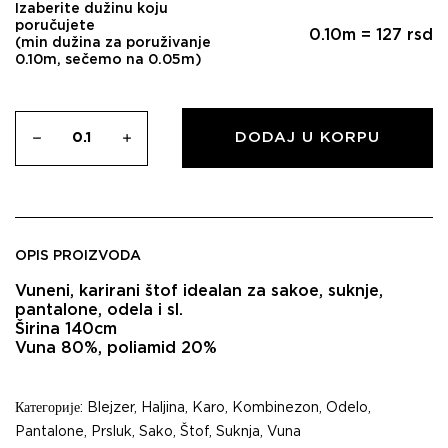
Izaberite dužinu koju
poručujete
0.10
m =
127
rsd
(min dužina za poruživanje
0.10m, sečemo na 0.05m)
DODAJ U KORPU
OPIS PROIZVODA
Vuneni, karirani štof idealan za sakoe, suknje,
pantalone, odela i sl.
Širina 140cm
Vuna 80%, poliamid 20%
Категорије:
Blejzer
,
Haljina
,
Karo
,
Kombinezon
,
Odelo
,
Pantalone
,
Prsluk
,
Sako
,
Štof
,
Suknja
,
Vuna