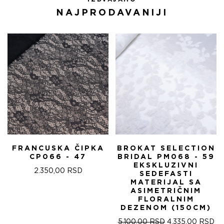
NAJPRODAVANIJI
FRANCUSKA ČIPKA
BROKAT SELECTION
CP066 - 47
BRIDAL PM068 - 59
EKSKLUZIVNI
2.350,00
RSD
SEDEFASTI
MATERIJAL SA
ASIMETRIČNIM
FLORALNIM
DEZENOM (150CM)
ОРИГИНАЛНА
ТР
5.100,00
RSD
4.335,00
RSD