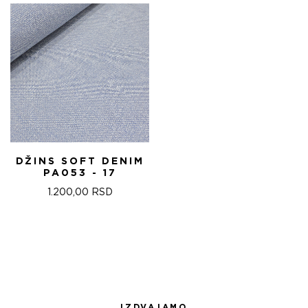
1.440,00 RSD.
DŽINS SOFT DENIM
PA053 - 17
1.200,00
RSD
IZDVAJAMO