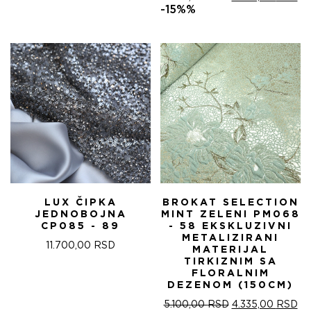
ЦЕНА
ЦЕ
-15%%
ЈЕ
ЈЕ:
БИЛА:
4.
5.100,00 RSD.
LUX ČIPKA
BROKAT SELECTION
JEDNOBOJNA
MINT ZELENI PM068
CP085 - 89
- 58 EKSKLUZIVNI
METALIZIRANI
11.700,00
RSD
MATERIJAL
TIRKIZNIM SA
FLORALNIM
DEZENOM (150CM)
ОРИГИНАЛНА
ТР
5.100,00
RSD
4.335,00
RSD