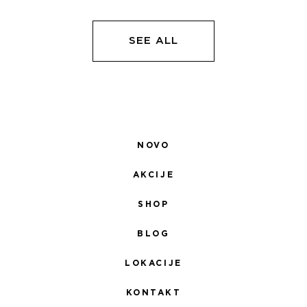
БИЛА:
4.335,00 RSD.
БИЛА:
4.
5.100,00 RSD.
5.100,00 RSD.
SEE ALL
NOVO
AKCIJE
SHOP
BLOG
LOKACIJE
KONTAKT