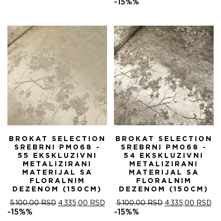
ЈЕ
ЈЕ:
ЦЕНА
ЦЕ
-15%%
БИЛА:
4.335,00 RSD.
ЈЕ
ЈЕ:
5.100,00 RSD.
БИЛА:
4.
5.100,00 RSD.
BROKAT SELECTION
BROKAT SELECTION
SREBRNI PM068 -
SREBRNI PM068 -
55 EKSKLUZIVNI
54 EKSKLUZIVNI
METALIZIRANI
METALIZIRANI
MATERIJAL SA
MATERIJAL SA
FLORALNIM
FLORALNIM
DEZENOM (150CM)
DEZENOM (150CM)
ОРИГИНАЛНА
ТРЕНУТНА
ОРИГИНАЛНА
ТР
5.100,00
RSD
4.335,00
RSD
5.100,00
RSD
4.335,00
RSD
ЦЕНА
ЦЕНА
ЦЕНА
ЦЕ
-15%%
-15%%
ЈЕ
ЈЕ:
ЈЕ
ЈЕ: