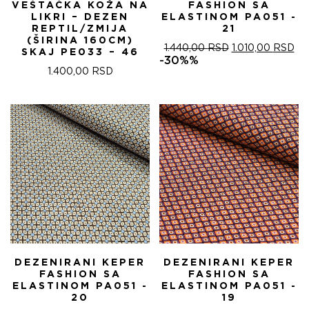
VEŠTAČKA KOŽA NA
FASHION SA
LIKRI – DEZEN
ELASTINOM PA051 -
REPTIL/ZMIJA
21
(ŠIRINA 160CM)
ОРИГИНАЛНА
ТР
1.440,00
RSD
1.010,00
RSD
SKAJ PE033 – 46
ЦЕНА
ЦЕ
-30%%
ЈЕ
ЈЕ:
1.400,00
RSD
БИЛА:
1.0
1.440,00 RSD.
DEZENIRANI KEPER
DEZENIRANI KEPER
FASHION SA
FASHION SA
ELASTINOM PA051 -
ELASTINOM PA051 -
20
19