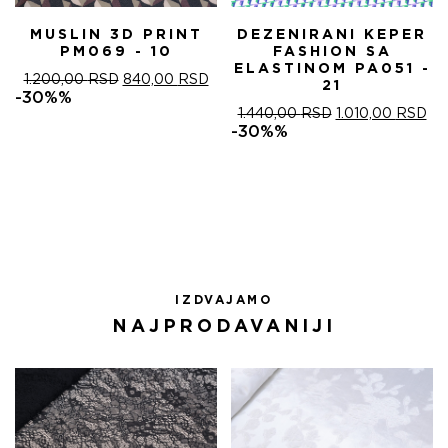
MUSLIN 3D PRINT
DEZENIRANI KEPER
PM069 - 10
FASHION SA
ELASTINOM PA051 -
ОРИГИНАЛНА
ТРЕНУТНА
1.200,00
RSD
840,00
RSD
21
ЦЕНА
ЦЕНА
-30%%
ЈЕ
ЈЕ:
ОРИГИНАЛНА
ТР
1.440,00
RSD
1.010,00
RSD
БИЛА:
840,00 RSD.
ЦЕНА
ЦЕ
-30%%
1.200,00 RSD.
ЈЕ
ЈЕ:
БИЛА:
1.0
1.440,00 RSD.
IZDVAJAMO
NAJPRODAVANIJI