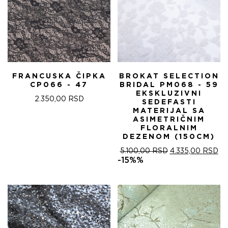
FRANCUSKA ČIPKA
BROKAT SELECTION
CP066 - 47
BRIDAL PM068 - 59
EKSKLUZIVNI
2.350,00
RSD
SEDEFASTI
MATERIJAL SA
ASIMETRIČNIM
FLORALNIM
DEZENOM (150CM)
ОРИГИНАЛНА
ТР
5.100,00
RSD
4.335,00
RSD
ЦЕНА
ЦЕ
-15%%
ЈЕ
ЈЕ:
БИЛА:
4.
5.100,00 RSD.