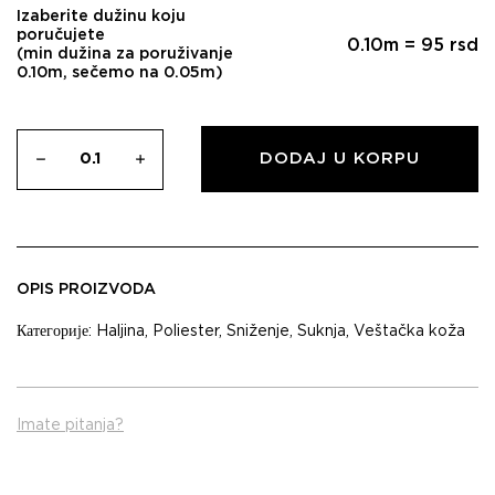
Izaberite dužinu koju
poručujete
0.10
m =
95
rsd
(min dužina za poruživanje
0.10m, sečemo na 0.05m)
DODAJ U KORPU
OPIS PROIZVODA
Категорије:
Haljina
,
Poliester
,
Sniženje
,
Suknja
,
Veštačka koža
Imate pitanja?