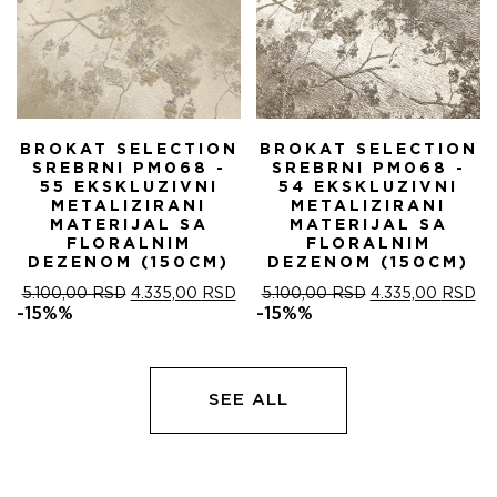
BROKAT SELECTION
BROKAT SELECTION
SREBRNI PM068 -
SREBRNI PM068 -
55 EKSKLUZIVNI
54 EKSKLUZIVNI
METALIZIRANI
METALIZIRANI
MATERIJAL SA
MATERIJAL SA
FLORALNIM
FLORALNIM
DEZENOM (150CM)
DEZENOM (150CM)
ОРИГИНАЛНА
ТРЕНУТНА
ОРИГИНАЛНА
ТР
5.100,00
RSD
4.335,00
RSD
5.100,00
RSD
4.335,00
RSD
ЦЕНА
ЦЕНА
ЦЕНА
ЦЕ
-15%%
-15%%
ЈЕ
ЈЕ:
ЈЕ
ЈЕ:
БИЛА:
4.335,00 RSD.
БИЛА:
4.
5.100,00 RSD.
5.100,00 RSD.
SEE ALL