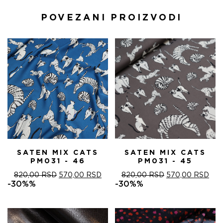
POVEZANI PROIZVODI
SATEN MIX CATS
SATEN MIX CATS
PM031 - 46
PM031 - 45
ОРИГИНАЛНА
ТРЕНУТНА
ОРИГИНАЛНА
ТРЕ
820,00
RSD
570,00
RSD
820,00
RSD
570,00
RSD
ЦЕНА
ЦЕНА
ЦЕНА
ЦЕ
-30%%
-30%%
ЈЕ
ЈЕ:
ЈЕ
ЈЕ:
БИЛА:
570,00 RSD.
БИЛА:
570
820,00 RSD.
820,00 RSD.