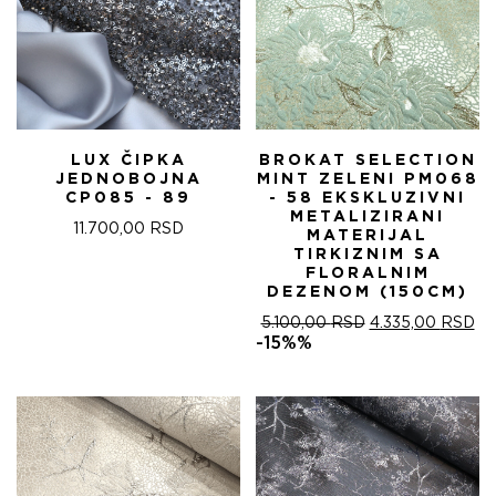
LUX ČIPKA
BROKAT SELECTION
JEDNOBOJNA
MINT ZELENI PM068
CP085 - 89
- 58 EKSKLUZIVNI
METALIZIRANI
11.700,00
RSD
MATERIJAL
TIRKIZNIM SA
FLORALNIM
DEZENOM (150CM)
ОРИГИНАЛНА
ТР
5.100,00
RSD
4.335,00
RSD
ЦЕНА
ЦЕ
-15%%
ЈЕ
ЈЕ:
БИЛА:
4.
5.100,00 RSD.