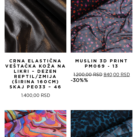
CRNA ELASTIČNA
MUSLIN 3D PRINT
VEŠTAČKA KOŽA NA
PM069 - 13
LIKRI – DEZEN
ОРИГИНАЛНА
ТР
1.200,00
RSD
840,00
RSD
REPTIL/ZMIJA
ЦЕНА
ЦЕ
-30%%
(ŠIRINA 160CM)
ЈЕ
ЈЕ:
SKAJ PE033 – 46
БИЛА:
840
1.200,00 RSD.
1.400,00
RSD