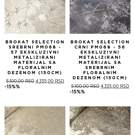
BROKAT SELECTION
BROKAT SELECTION
SREBRNI PM068 -
CRNI PM068 - 56
57 EKSKLUZIVNI
EKSKLUZIVNI
METALIZIRANI
METALIZIRANI
MATERIJAL SA
MATERIJAL SA
FLORALNIM
SREBRNIM
DEZENOM (150CM)
FLORALNIM
DEZENOM (150CM)
ОРИГИНАЛНА
ТРЕНУТНА
5.100,00
RSD
4.335,00
RSD
ЦЕНА
ЦЕНА
ОРИГИНАЛНА
ТР
-15%%
5.100,00
RSD
4.335,00
RSD
ЈЕ
ЈЕ:
ЦЕНА
ЦЕ
-15%%
БИЛА:
4.335,00 RSD.
ЈЕ
ЈЕ:
5.100,00 RSD.
БИЛА:
4.
5.100,00 RSD.