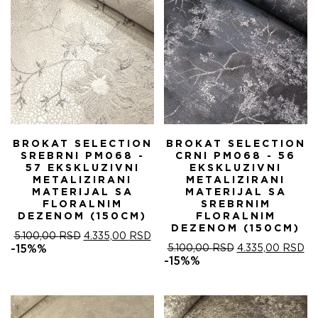
BROKAT SELECTION
BROKAT SELECTION
SREBRNI PM068 -
CRNI PM068 - 56
57 EKSKLUZIVNI
EKSKLUZIVNI
METALIZIRANI
METALIZIRANI
MATERIJAL SA
MATERIJAL SA
FLORALNIM
SREBRNIM
DEZENOM (150CM)
FLORALNIM
DEZENOM (150CM)
ОРИГИНАЛНА
ТРЕНУТНА
5.100,00
RSD
4.335,00
RSD
ЦЕНА
ЦЕНА
ОРИГИНАЛНА
ТР
-15%%
5.100,00
RSD
4.335,00
RSD
ЈЕ
ЈЕ:
ЦЕНА
ЦЕ
-15%%
БИЛА:
4.335,00 RSD.
ЈЕ
ЈЕ:
5.100,00 RSD.
БИЛА:
4.
5.100,00 RSD.