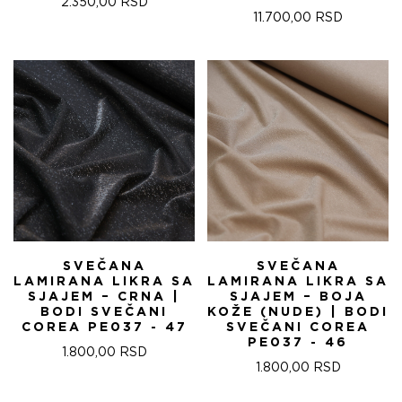
2.350,00
RSD
11.700,00
RSD
SVEČANA
SVEČANA
LAMIRANA LIKRA SA
LAMIRANA LIKRA SA
SJAJEM – CRNA |
SJAJEM – BOJA
BODI SVEČANI
KOŽE (NUDE) | BODI
COREA PE037 - 47
SVEČANI COREA
PE037 - 46
1.800,00
RSD
1.800,00
RSD