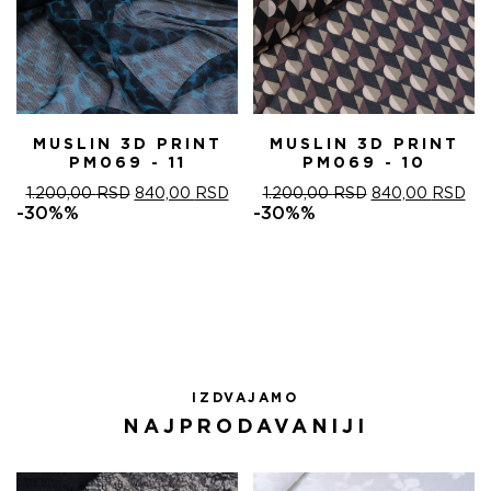
MUSLIN 3D PRINT
MUSLIN 3D PRINT
PM069 - 11
PM069 - 10
ОРИГИНАЛНА
ТРЕНУТНА
ОРИГИНАЛНА
ТР
1.200,00
RSD
840,00
RSD
1.200,00
RSD
840,00
RSD
ЦЕНА
ЦЕНА
ЦЕНА
ЦЕ
-30%%
-30%%
ЈЕ
ЈЕ:
ЈЕ
ЈЕ:
БИЛА:
840,00 RSD.
БИЛА:
840
1.200,00 RSD.
1.200,00 RSD.
IZDVAJAMO
NAJPRODAVANIJI