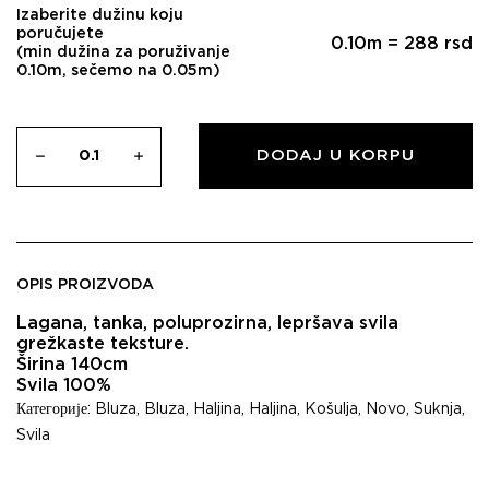
Izaberite dužinu koju
poručujete
0.10
m =
288
rsd
(min dužina za poruživanje
0.10m, sečemo na 0.05m)
DODAJ U KORPU
OPIS PROIZVODA
Lagana, tanka, poluprozirna, lepršava svila
grežkaste teksture.
Širina 140cm
Svila 100%
Категорије:
Bluza
,
Bluza
,
Haljina
,
Haljina
,
Košulja
,
Novo
,
Suknja
,
Svila