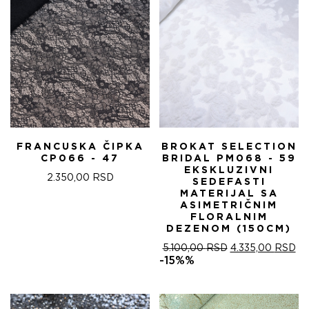
FRANCUSKA ČIPKA
BROKAT SELECTION
CP066 - 47
BRIDAL PM068 - 59
EKSKLUZIVNI
2.350,00
RSD
SEDEFASTI
MATERIJAL SA
ASIMETRIČNIM
FLORALNIM
DEZENOM (150CM)
ОРИГИНАЛНА
ТР
5.100,00
RSD
4.335,00
RSD
ЦЕНА
ЦЕ
-15%%
ЈЕ
ЈЕ:
БИЛА:
4.
5.100,00 RSD.