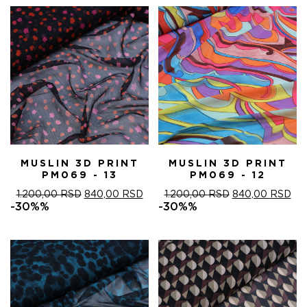
MUSLIN 3D PRINT
MUSLIN 3D PRINT
PM069 - 13
PM069 - 12
ОРИГИНАЛНА
ТРЕНУТНА
ОРИГИНАЛНА
ТР
1.200,00
RSD
840,00
RSD
1.200,00
RSD
840,00
RSD
ЦЕНА
ЦЕНА
ЦЕНА
ЦЕ
-30%%
-30%%
ЈЕ
ЈЕ:
ЈЕ
ЈЕ:
БИЛА:
840,00 RSD.
БИЛА:
840
1.200,00 RSD.
1.200,00 RSD.