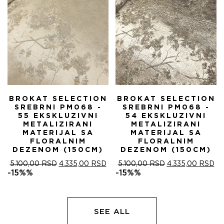
BROKAT SELECTION
BROKAT SELECTION
SREBRNI PM068 -
SREBRNI PM068 -
55 EKSKLUZIVNI
54 EKSKLUZIVNI
METALIZIRANI
METALIZIRANI
MATERIJAL SA
MATERIJAL SA
FLORALNIM
FLORALNIM
DEZENOM (150CM)
DEZENOM (150CM)
ОРИГИНАЛНА
ТРЕНУТНА
ОРИГИНАЛНА
ТР
5.100,00
RSD
4.335,00
RSD
5.100,00
RSD
4.335,00
RSD
ЦЕНА
ЦЕНА
ЦЕНА
ЦЕ
-15%%
-15%%
ЈЕ
ЈЕ:
ЈЕ
ЈЕ:
БИЛА:
4.335,00 RSD.
БИЛА:
4.
5.100,00 RSD.
5.100,00 RSD.
SEE ALL