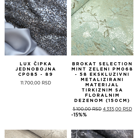
LUX ČIPKA
BROKAT SELECTION
JEDNOBOJNA
MINT ZELENI PM068
CP085 - 89
- 58 EKSKLUZIVNI
METALIZIRANI
11.700,00
RSD
MATERIJAL
TIRKIZNIM SA
FLORALNIM
DEZENOM (150CM)
ОРИГИНАЛНА
ТР
5.100,00
RSD
4.335,00
RSD
ЦЕНА
ЦЕ
-15%%
ЈЕ
ЈЕ:
БИЛА:
4.
5.100,00 RSD.