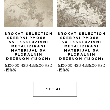
BROKAT SELECTION
BROKAT SELECTION
SREBRNI PM068 -
SREBRNI PM068 -
55 EKSKLUZIVNI
54 EKSKLUZIVNI
METALIZIRANI
METALIZIRANI
MATERIJAL SA
MATERIJAL SA
FLORALNIM
FLORALNIM
DEZENOM (150CM)
DEZENOM (150CM)
ОРИГИНАЛНА
ТРЕНУТНА
ОРИГИНАЛНА
ТР
5.100,00
RSD
4.335,00
RSD
5.100,00
RSD
4.335,00
RSD
ЦЕНА
ЦЕНА
ЦЕНА
ЦЕ
-15%%
-15%%
ЈЕ
ЈЕ:
ЈЕ
ЈЕ:
БИЛА:
4.335,00 RSD.
БИЛА:
4.
5.100,00 RSD.
5.100,00 RSD.
SEE ALL