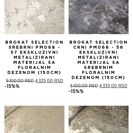
BROKAT SELECTION
BROKAT SELECTION
SREBRNI PM068 -
CRNI PM068 - 56
57 EKSKLUZIVNI
EKSKLUZIVNI
METALIZIRANI
METALIZIRANI
MATERIJAL SA
MATERIJAL SA
FLORALNIM
SREBRNIM
DEZENOM (150CM)
FLORALNIM
DEZENOM (150CM)
ОРИГИНАЛНА
ТРЕНУТНА
5.100,00
RSD
4.335,00
RSD
ЦЕНА
ЦЕНА
ОРИГИНАЛНА
ТР
-15%%
5.100,00
RSD
4.335,00
RSD
ЈЕ
ЈЕ:
ЦЕНА
ЦЕ
-15%%
БИЛА:
4.335,00 RSD.
ЈЕ
ЈЕ:
5.100,00 RSD.
БИЛА:
4.
5.100,00 RSD.