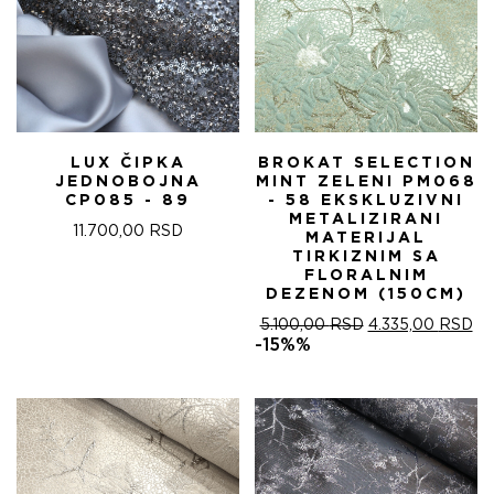
LUX ČIPKA
BROKAT SELECTION
JEDNOBOJNA
MINT ZELENI PM068
CP085 - 89
- 58 EKSKLUZIVNI
METALIZIRANI
11.700,00
RSD
MATERIJAL
TIRKIZNIM SA
FLORALNIM
DEZENOM (150CM)
ОРИГИНАЛНА
ТР
5.100,00
RSD
4.335,00
RSD
ЦЕНА
ЦЕ
-15%%
ЈЕ
ЈЕ:
БИЛА:
4.
5.100,00 RSD.