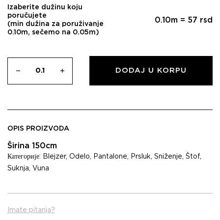
Izaberite dužinu koju
poručujete
0.10
m =
57
rsd
(min dužina za poruživanje
0.10m, sečemo na 0.05m)
DODAJ U KORPU
OPIS PROIZVODA
Širina 150cm
Категорије:
Blejzer
,
Odelo
,
Pantalone
,
Prsluk
,
Sniženje
,
Štof
,
Suknja
,
Vuna
Imate pitanja?