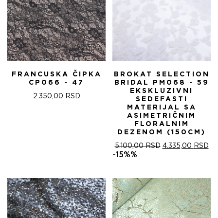
FRANCUSKA ČIPKA
BROKAT SELECTION
CP066 - 47
BRIDAL PM068 - 59
EKSKLUZIVNI
2.350,00
RSD
SEDEFASTI
MATERIJAL SA
ASIMETRIČNIM
FLORALNIM
DEZENOM (150CM)
ОРИГИНАЛНА
ТР
5.100,00
RSD
4.335,00
RSD
ЦЕНА
ЦЕ
-15%%
ЈЕ
ЈЕ:
БИЛА:
4.
5.100,00 RSD.