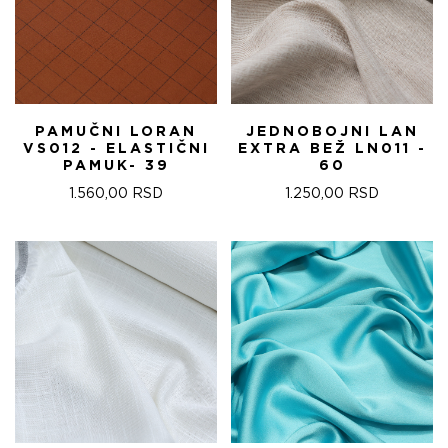
PAMUČNI LORAN
JEDNOBOJNI LAN
VS012 - ELASTIČNI
EXTRA BEŽ LN011 -
PAMUK- 39
60
1.560,00
RSD
1.250,00
RSD