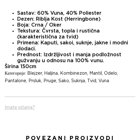
Sastav:
60% Vuna, 40% Poliester
Dezen:
Riblja Kost (Herringbone)
Boja:
Crna / Oker
Tekstura:
Čvrsta, topla i rustična
(karakteristična za tvid)
Primena:
Kaputi, sakoi, suknje, jakne i modni
dodaci.
Prednost:
Izdržljivost i manja podložnost
gužvanju u odnosu na 100% vunu.
Širina 150cm
Категорије:
Blejzer
,
Haljina
,
Kombinezon
,
Mantil
,
Odelo
,
Pantalone
,
Prsluk
,
Pruge
,
Sako
,
Suknja
,
Tvid
,
Vuna
Imate pitanja?
POVEZANI PROIZVODI