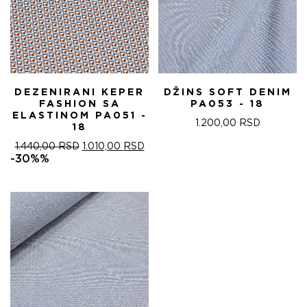
DEZENIRANI KEPER
DŽINS SOFT DENIM
FASHION SA
PA053 - 18
ELASTINOM PA051 -
1.200,00
RSD
18
ОРИГИНАЛНА
ТРЕНУТНА
1.440,00
RSD
1.010,00
RSD
ЦЕНА
ЦЕНА
-30%%
ЈЕ
ЈЕ:
БИЛА:
1.010,00 RSD.
1.440,00 RSD.