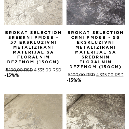
BROKAT SELECTION
BROKAT SELECTION
SREBRNI PM068 -
CRNI PM068 - 56
57 EKSKLUZIVNI
EKSKLUZIVNI
METALIZIRANI
METALIZIRANI
MATERIJAL SA
MATERIJAL SA
FLORALNIM
SREBRNIM
DEZENOM (150CM)
FLORALNIM
DEZENOM (150CM)
ОРИГИНАЛНА
ТРЕНУТНА
5.100,00
RSD
4.335,00
RSD
ЦЕНА
ЦЕНА
ОРИГИНАЛНА
ТР
-15%%
5.100,00
RSD
4.335,00
RSD
ЈЕ
ЈЕ:
ЦЕНА
ЦЕ
-15%%
БИЛА:
4.335,00 RSD.
ЈЕ
ЈЕ:
5.100,00 RSD.
БИЛА:
4.
5.100,00 RSD.