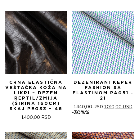
CRNA ELASTIČNA
DEZENIRANI KEPER
VEŠTAČKA KOŽA NA
FASHION SA
LIKRI – DEZEN
ELASTINOM PA051 -
REPTIL/ZMIJA
21
(ŠIRINA 160CM)
ОРИГИНАЛНА
ТР
1.440,00
RSD
1.010,00
RSD
SKAJ PE033 – 46
ЦЕНА
ЦЕ
-30%%
ЈЕ
ЈЕ:
1.400,00
RSD
БИЛА:
1.0
1.440,00 RSD.