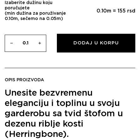
Izaberite dužinu koju
poručujete
0.10
m =
155
rsd
(min dužina za poruživanje
0.10m, sečemo na 0.05m)
DODAJ U KORPU
OPIS PROIZVODA
Unesite bezvremenu
eleganciju i toplinu u svoju
garderobu sa
tvid štofom
u
dezenu
riblje kosti
(Herringbone)
.