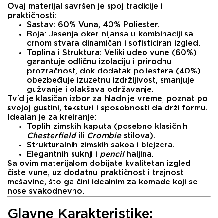
Ovaj materijal savršen je spoj tradicije i
praktičnosti:
Sastav:
60% Vuna, 40% Poliester.
Boja:
Jesenja oker nijansa u kombinaciji sa
crnom stvara dinamičan i sofisticiran izgled.
Toplina i Struktura:
Veliki udeo vune (60%)
garantuje odličnu izolaciju i prirodnu
prozračnost, dok dodatak poliestera (40%)
obezbeđuje izuzetnu
izdržljivost
, smanjuje
gužvanje i olakšava održavanje.
Tvíd je klasičan izbor za hladnije vreme, poznat po
svojoj gustini, teksturi i sposobnosti da drži formu.
Idealan je za kreiranje:
Toplih zimskih kaputa
(posebno klasičnih
Chesterfield
ili
Crombie
stilova).
Strukturalnih zimskih sakoa
i blejzera.
Elegantnih suknji
i
pencil
haljina.
Sa ovim materijalom dobijate kvalitetan izgled
čiste vune, uz dodatnu praktičnost i trajnost
mešavine, što ga čini idealnim za komade koji se
nose svakodnevno.
Glavne Karakteristike: