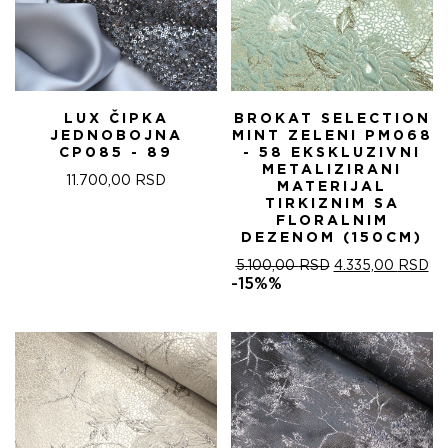
LUX ČIPKA
BROKAT SELECTION
JEDNOBOJNA
MINT ZELENI PM068
CP085 - 89
- 58 EKSKLUZIVNI
METALIZIRANI
11.700,00
RSD
MATERIJAL
TIRKIZNIM SA
FLORALNIM
DEZENOM (150CM)
ОРИГИНАЛНА
ТР
5.100,00
RSD
4.335,00
RSD
ЦЕНА
ЦЕ
-15%%
ЈЕ
ЈЕ:
БИЛА:
4.
5.100,00 RSD.