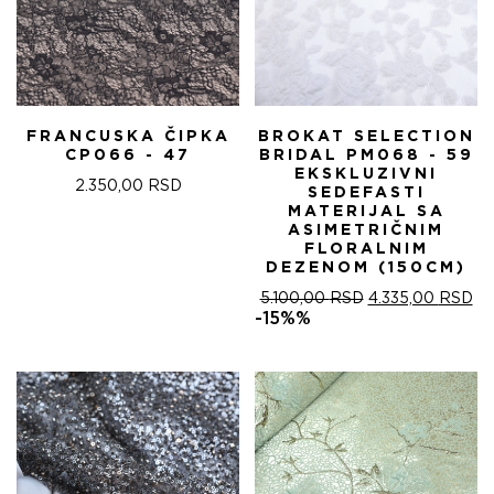
FRANCUSKA ČIPKA
BROKAT SELECTION
CP066 - 47
BRIDAL PM068 - 59
EKSKLUZIVNI
2.350,00
RSD
SEDEFASTI
MATERIJAL SA
ASIMETRIČNIM
FLORALNIM
DEZENOM (150CM)
ОРИГИНАЛНА
ТР
5.100,00
RSD
4.335,00
RSD
ЦЕНА
ЦЕ
-15%%
ЈЕ
ЈЕ:
БИЛА:
4.
5.100,00 RSD.