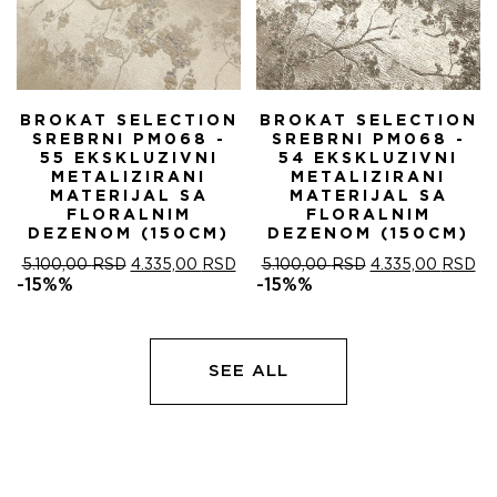
BROKAT SELECTION
BROKAT SELECTION
SREBRNI PM068 -
SREBRNI PM068 -
55 EKSKLUZIVNI
54 EKSKLUZIVNI
METALIZIRANI
METALIZIRANI
MATERIJAL SA
MATERIJAL SA
FLORALNIM
FLORALNIM
DEZENOM (150CM)
DEZENOM (150CM)
ОРИГИНАЛНА
ТРЕНУТНА
ОРИГИНАЛНА
ТР
5.100,00
RSD
4.335,00
RSD
5.100,00
RSD
4.335,00
RSD
ЦЕНА
ЦЕНА
ЦЕНА
ЦЕ
-15%%
-15%%
ЈЕ
ЈЕ:
ЈЕ
ЈЕ:
БИЛА:
4.335,00 RSD.
БИЛА:
4.
5.100,00 RSD.
5.100,00 RSD.
SEE ALL