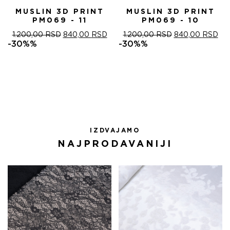
MUSLIN 3D PRINT
MUSLIN 3D PRINT
PM069 - 11
PM069 - 10
ОРИГИНАЛНА
ТРЕНУТНА
ОРИГИНАЛНА
ТР
1.200,00
RSD
840,00
RSD
1.200,00
RSD
840,00
RSD
ЦЕНА
ЦЕНА
ЦЕНА
ЦЕ
-30%%
-30%%
ЈЕ
ЈЕ:
ЈЕ
ЈЕ:
БИЛА:
840,00 RSD.
БИЛА:
840
1.200,00 RSD.
1.200,00 RSD.
IZDVAJAMO
NAJPRODAVANIJI