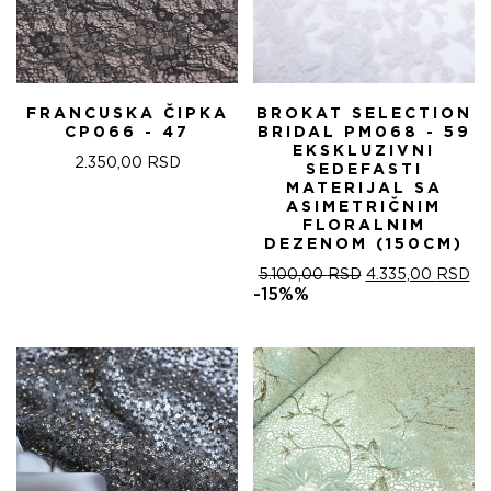
FRANCUSKA ČIPKA
BROKAT SELECTION
CP066 - 47
BRIDAL PM068 - 59
EKSKLUZIVNI
2.350,00
RSD
SEDEFASTI
MATERIJAL SA
ASIMETRIČNIM
FLORALNIM
DEZENOM (150CM)
ОРИГИНАЛНА
ТР
5.100,00
RSD
4.335,00
RSD
ЦЕНА
ЦЕ
-15%%
ЈЕ
ЈЕ:
БИЛА:
4.
5.100,00 RSD.