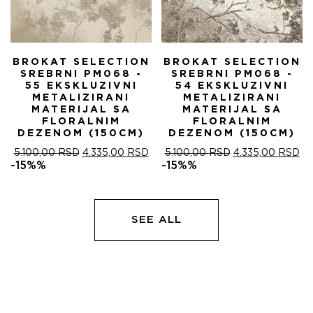
BROKAT SELECTION
BROKAT SELECTION
SREBRNI PM068 -
SREBRNI PM068 -
55 EKSKLUZIVNI
54 EKSKLUZIVNI
METALIZIRANI
METALIZIRANI
MATERIJAL SA
MATERIJAL SA
FLORALNIM
FLORALNIM
DEZENOM (150CM)
DEZENOM (150CM)
ОРИГИНАЛНА
ТРЕНУТНА
ОРИГИНАЛНА
ТР
5.100,00
RSD
4.335,00
RSD
5.100,00
RSD
4.335,00
RSD
ЦЕНА
ЦЕНА
ЦЕНА
ЦЕ
-15%%
-15%%
ЈЕ
ЈЕ:
ЈЕ
ЈЕ:
БИЛА:
4.335,00 RSD.
БИЛА:
4.
5.100,00 RSD.
5.100,00 RSD.
SEE ALL