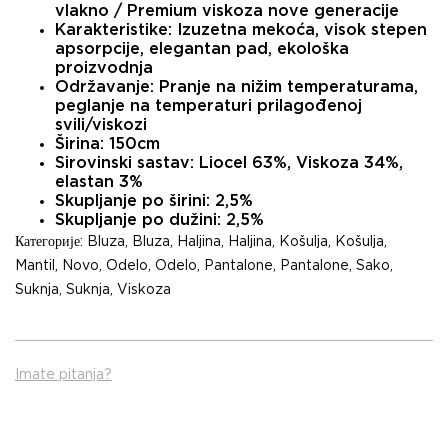
vlakno / Premium viskoza nove generacije
Karakteristike:
Izuzetna mekoća, visok stepen
apsorpcije, elegantan pad, ekološka
proizvodnja
Održavanje:
Pranje na nižim temperaturama,
peglanje na temperaturi prilagođenoj
svili/viskozi
Širina:
150cm
Sirovinski sastav:
Liocel 63%, Viskoza 34%,
elastan 3%
Skupljanje po širini:
2,5%
Skupljanje po dužini:
2,5%
Категорије:
Bluza
,
Bluza
,
Haljina
,
Haljina
,
Košulja
,
Košulja
,
Mantil
,
Novo
,
Odelo
,
Odelo
,
Pantalone
,
Pantalone
,
Sako
,
Suknja
,
Suknja
,
Viskoza
Imate pitanja?