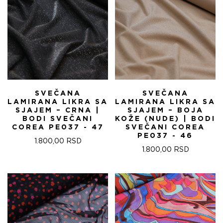
SVEČANA
SVEČANA
LAMIRANA LIKRA SA
LAMIRANA LIKRA SA
SJAJEM – CRNA |
SJAJEM – BOJA
BODI SVEČANI
KOŽE (NUDE) | BODI
COREA PE037 - 47
SVEČANI COREA
PE037 - 46
1.800,00
RSD
1.800,00
RSD