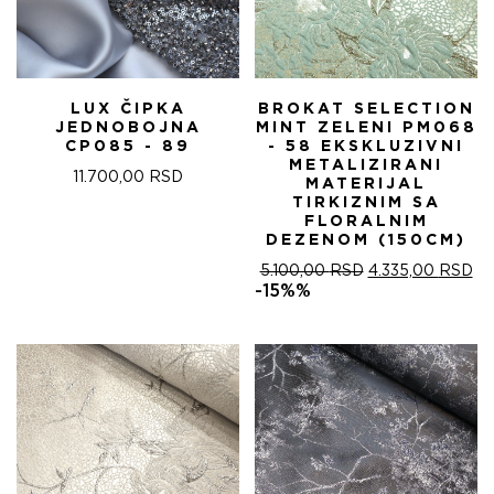
LUX ČIPKA
BROKAT SELECTION
JEDNOBOJNA
MINT ZELENI PM068
CP085 - 89
- 58 EKSKLUZIVNI
METALIZIRANI
11.700,00
RSD
MATERIJAL
TIRKIZNIM SA
FLORALNIM
DEZENOM (150CM)
ОРИГИНАЛНА
ТР
5.100,00
RSD
4.335,00
RSD
ЦЕНА
ЦЕ
-15%%
ЈЕ
ЈЕ:
БИЛА:
4.
5.100,00 RSD.