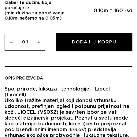
Izaberite dužinu koju
poručujete
0.10
m =
160
rsd
(min dužina za poruživanje
0.10m, sečemo na 0.05m)
DODAJ U KORPU
OPIS PROIZVODA
Spoj prirode, luksuza i tehnologije – Liocel
(Lyocell)
Ukoliko tražite materijal koji donosi vrhunsku
udobnost, prefinjen izgled i potpunu prijatnost na
koži,
LIOCEL (VS032)
je savršen izbor za vaš
sledeći dizajnerski projekat. Poznat u svetu mode
kao materijal budućnosti, liocel (često prepoznat i
pod brendiranim imenom
Tencel
) predstavlja
vrhunac ekološke proizvodnje i luksuzne teksture.