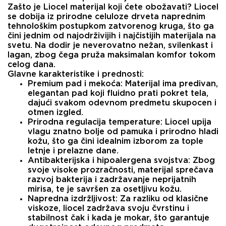
Zašto je Liocel materijal koji ćete obožavati?
Liocel
se dobija iz prirodne celuloze drveta naprednim
tehnološkim postupkom zatvorenog kruga, što ga
čini jednim od najodrživijih i najčistijih materijala na
svetu. Na dodir je neverovatno nežan, svilenkast i
lagan, zbog čega pruža maksimalan komfor tokom
celog dana.
Glavne karakteristike i prednosti:
Premium pad i mekoća:
Materijal ima predivan,
elegantan pad koji fluidno prati pokret tela,
dajući svakom odevnom predmetu skupocen i
otmen izgled.
Prirodna regulacija temperature:
Liocel upija
vlagu znatno bolje od pamuka i prirodno hladi
kožu, što ga čini idealnim izborom za tople
letnje i prelazne dane.
Antibakterijska i hipoalergena svojstva:
Zbog
svoje visoke prozračnosti, materijal sprečava
razvoj bakterija i zadržavanje neprijatnih
mirisa, te je savršen za osetljivu kožu.
Napredna izdržljivost:
Za razliku od klasične
viskoze, liocel zadržava svoju čvrstinu i
stabilnost čak i kada je mokar, što garantuje