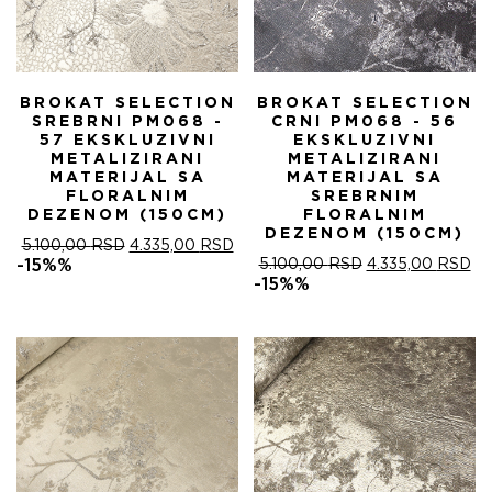
BROKAT SELECTION
BROKAT SELECTION
SREBRNI PM068 -
CRNI PM068 - 56
57 EKSKLUZIVNI
EKSKLUZIVNI
METALIZIRANI
METALIZIRANI
MATERIJAL SA
MATERIJAL SA
FLORALNIM
SREBRNIM
DEZENOM (150CM)
FLORALNIM
DEZENOM (150CM)
ОРИГИНАЛНА
ТРЕНУТНА
5.100,00
RSD
4.335,00
RSD
ЦЕНА
ЦЕНА
ОРИГИНАЛНА
ТР
-15%%
5.100,00
RSD
4.335,00
RSD
ЈЕ
ЈЕ:
ЦЕНА
ЦЕ
-15%%
БИЛА:
4.335,00 RSD.
ЈЕ
ЈЕ:
5.100,00 RSD.
БИЛА:
4.
5.100,00 RSD.