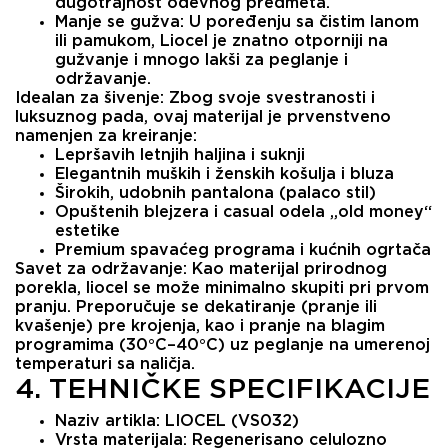
dugotrajnost odevnog predmeta.
Manje se gužva:
U poređenju sa čistim lanom
ili pamukom, Liocel je znatno otporniji na
gužvanje i mnogo lakši za peglanje i
održavanje.
Idealan za šivenje:
Zbog svoje svestranosti i
luksuznog pada, ovaj materijal je prvenstveno
namenjen za kreiranje:
Lepršavih letnjih haljina i suknji
Elegantnih muških i ženskih košulja i bluza
Širokih, udobnih pantalona (palaco stil)
Opuštenih blejzera i casual odela „old money“
estetike
Premium spavaćeg programa i kućnih ogrtača
Savet za održavanje:
Kao materijal prirodnog
porekla, liocel se može minimalno skupiti pri prvom
pranju. Preporučuje se dekatiranje (pranje ili
kvašenje) pre krojenja, kao i pranje na blagim
programima (30°C–40°C) uz peglanje na umerenoj
temperaturi sa naličja.
4. TEHNIČKE SPECIFIKACIJE
Naziv artikla:
LIOCEL (VS032)
Vrsta materijala:
Regenerisano celulozno