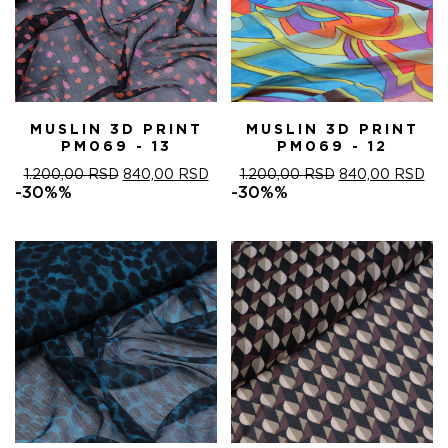
MUSLIN 3D PRINT
MUSLIN 3D PRINT
PM069 - 13
PM069 - 12
ОРИГИНАЛНА
ТРЕНУТНА
ОРИГИНАЛНА
ТР
1.200,00
RSD
840,00
RSD
1.200,00
RSD
840,00
RSD
ЦЕНА
ЦЕНА
ЦЕНА
ЦЕ
-30%%
-30%%
ЈЕ
ЈЕ:
ЈЕ
ЈЕ:
БИЛА:
840,00 RSD.
БИЛА:
840
1.200,00 RSD.
1.200,00 RSD.