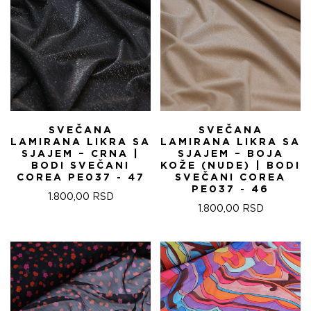
SVEČANA
SVEČANA
LAMIRANA LIKRA SA
LAMIRANA LIKRA SA
SJAJEM – CRNA |
SJAJEM – BOJA
BODI SVEČANI
KOŽE (NUDE) | BODI
COREA PE037 - 47
SVEČANI COREA
PE037 - 46
1.800,00
RSD
1.800,00
RSD