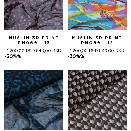
MUSLIN 3D PRINT
MUSLIN 3D PRINT
PM069 - 13
PM069 - 12
ОРИГИНАЛНА
ТРЕНУТНА
ОРИГИНАЛНА
ТР
1.200,00
RSD
840,00
RSD
1.200,00
RSD
840,00
RSD
ЦЕНА
ЦЕНА
ЦЕНА
ЦЕ
-30%%
-30%%
ЈЕ
ЈЕ:
ЈЕ
ЈЕ:
БИЛА:
840,00 RSD.
БИЛА:
840
1.200,00 RSD.
1.200,00 RSD.