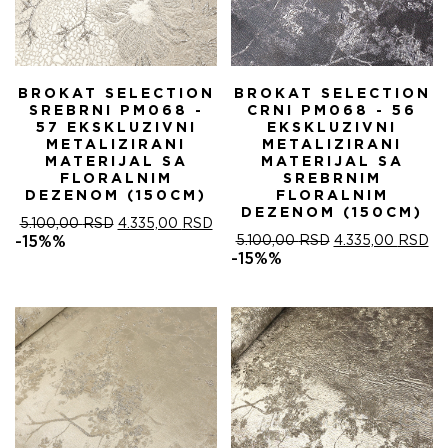
BROKAT SELECTION
BROKAT SELECTION
SREBRNI PM068 -
CRNI PM068 - 56
57 EKSKLUZIVNI
EKSKLUZIVNI
METALIZIRANI
METALIZIRANI
MATERIJAL SA
MATERIJAL SA
FLORALNIM
SREBRNIM
DEZENOM (150CM)
FLORALNIM
DEZENOM (150CM)
ОРИГИНАЛНА
ТРЕНУТНА
5.100,00
RSD
4.335,00
RSD
ЦЕНА
ЦЕНА
ОРИГИНАЛНА
ТР
-15%%
5.100,00
RSD
4.335,00
RSD
ЈЕ
ЈЕ:
ЦЕНА
ЦЕ
-15%%
БИЛА:
4.335,00 RSD.
ЈЕ
ЈЕ:
5.100,00 RSD.
БИЛА:
4.
5.100,00 RSD.