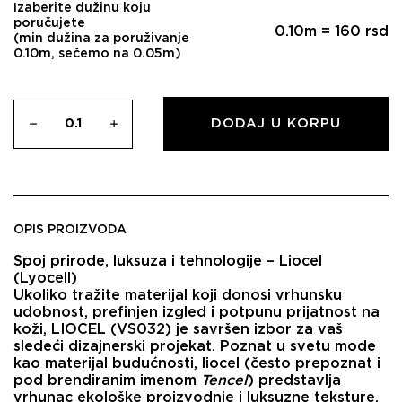
Izaberite dužinu koju
poručujete
0.10
m =
160
rsd
(min dužina za poruživanje
0.10m, sečemo na 0.05m)
DODAJ U KORPU
OPIS PROIZVODA
Spoj prirode, luksuza i tehnologije – Liocel
(Lyocell)
Ukoliko tražite materijal koji donosi vrhunsku
udobnost, prefinjen izgled i potpunu prijatnost na
koži,
LIOCEL (VS032)
je savršen izbor za vaš
sledeći dizajnerski projekat. Poznat u svetu mode
kao materijal budućnosti, liocel (često prepoznat i
pod brendiranim imenom
Tencel
) predstavlja
vrhunac ekološke proizvodnje i luksuzne teksture.