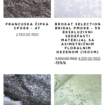
FRANCUSKA ČIPKA
BROKAT SELECTION
CP066 - 47
BRIDAL PM068 - 59
EKSKLUZIVNI
2.350,00
RSD
SEDEFASTI
MATERIJAL SA
ASIMETRIČNIM
FLORALNIM
DEZENOM (150CM)
ОРИГИНАЛНА
ТР
5.100,00
RSD
4.335,00
RSD
ЦЕНА
ЦЕ
-15%%
ЈЕ
ЈЕ:
БИЛА:
4.
5.100,00 RSD.