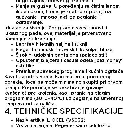
dugotrajnost odevnog predmeta.
Manje se gužva:
U poređenju sa čistim lanom
ili pamukom, Liocel je znatno otporniji na
gužvanje i mnogo lakši za peglanje i
održavanje.
Idealan za šivenje:
Zbog svoje svestranosti i
luksuznog pada, ovaj materijal je prvenstveno
namenjen za kreiranje:
Lepršavih letnjih haljina i suknji
Elegantnih muških i ženskih košulja i bluza
Širokih, udobnih pantalona (palaco stil)
Opuštenih blejzera i casual odela „old money“
estetike
Premium spavaćeg programa i kućnih ogrtača
Savet za održavanje:
Kao materijal prirodnog
porekla, liocel se može minimalno skupiti pri prvom
pranju. Preporučuje se dekatiranje (pranje ili
kvašenje) pre krojenja, kao i pranje na blagim
programima (30°C–40°C) uz peglanje na umerenoj
temperaturi sa naličja.
4. TEHNIČKE SPECIFIKACIJE
Naziv artikla:
LIOCEL (VS032)
Vrsta materijala:
Regenerisano celulozno