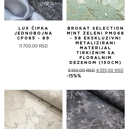
LUX ČIPKA
BROKAT SELECTION
JEDNOBOJNA
MINT ZELENI PM068
CP085 - 89
- 58 EKSKLUZIVNI
METALIZIRANI
11.700,00
RSD
MATERIJAL
TIRKIZNIM SA
FLORALNIM
DEZENOM (150CM)
ОРИГИНАЛНА
ТР
5.100,00
RSD
4.335,00
RSD
ЦЕНА
ЦЕ
-15%%
ЈЕ
ЈЕ:
БИЛА:
4.
5.100,00 RSD.