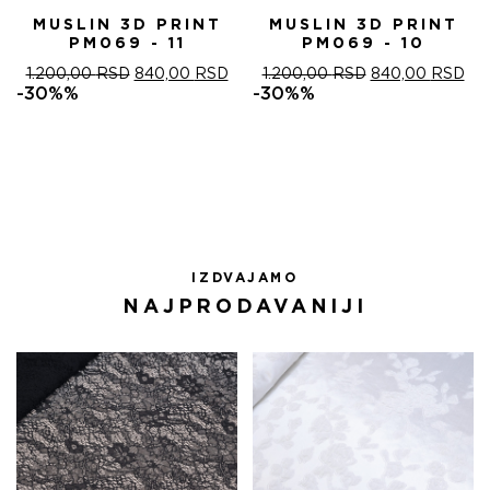
MUSLIN 3D PRINT
MUSLIN 3D PRINT
PM069 - 11
PM069 - 10
ОРИГИНАЛНА
ТРЕНУТНА
ОРИГИНАЛНА
ТР
1.200,00
RSD
840,00
RSD
1.200,00
RSD
840,00
RSD
ЦЕНА
ЦЕНА
ЦЕНА
ЦЕ
-30%%
-30%%
ЈЕ
ЈЕ:
ЈЕ
ЈЕ:
БИЛА:
840,00 RSD.
БИЛА:
840
1.200,00 RSD.
1.200,00 RSD.
IZDVAJAMO
NAJPRODAVANIJI