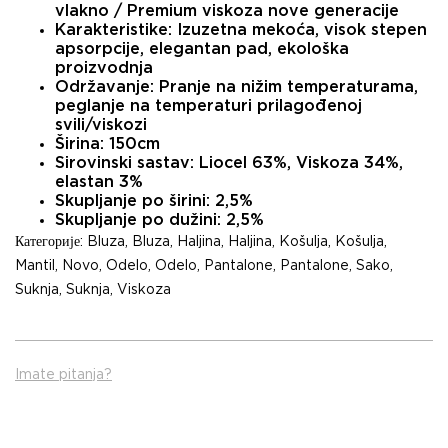
vlakno / Premium viskoza nove generacije
Karakteristike:
Izuzetna mekoća, visok stepen
apsorpcije, elegantan pad, ekološka
proizvodnja
Održavanje:
Pranje na nižim temperaturama,
peglanje na temperaturi prilagođenoj
svili/viskozi
Širina:
150cm
Sirovinski sastav:
Liocel 63%, Viskoza 34%,
elastan 3%
Skupljanje po širini:
2,5%
Skupljanje po dužini:
2,5%
Категорије:
Bluza
,
Bluza
,
Haljina
,
Haljina
,
Košulja
,
Košulja
,
Mantil
,
Novo
,
Odelo
,
Odelo
,
Pantalone
,
Pantalone
,
Sako
,
Suknja
,
Suknja
,
Viskoza
Imate pitanja?