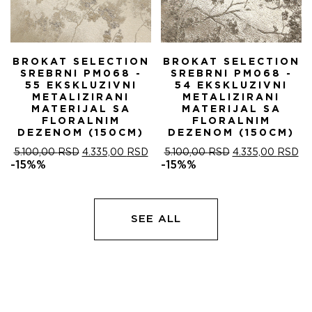
BROKAT SELECTION
BROKAT SELECTION
SREBRNI PM068 -
SREBRNI PM068 -
55 EKSKLUZIVNI
54 EKSKLUZIVNI
METALIZIRANI
METALIZIRANI
MATERIJAL SA
MATERIJAL SA
FLORALNIM
FLORALNIM
DEZENOM (150CM)
DEZENOM (150CM)
ОРИГИНАЛНА
ТРЕНУТНА
ОРИГИНАЛНА
ТР
5.100,00
RSD
4.335,00
RSD
5.100,00
RSD
4.335,00
RSD
ЦЕНА
ЦЕНА
ЦЕНА
ЦЕ
-15%%
-15%%
ЈЕ
ЈЕ:
ЈЕ
ЈЕ:
БИЛА:
4.335,00 RSD.
БИЛА:
4.
5.100,00 RSD.
5.100,00 RSD.
SEE ALL