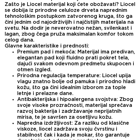
Zašto je Liocel materijal koji ćete obožavati?
Liocel
se dobija iz prirodne celuloze drveta naprednim
tehnološkim postupkom zatvorenog kruga, što ga
čini jednim od najodrživijih i najčistijih materijala na
svetu. Na dodir je neverovatno nežan, svilenkast i
lagan, zbog čega pruža maksimalan komfor tokom
celog dana.
Glavne karakteristike i prednosti:
Premium pad i mekoća:
Materijal ima predivan,
elegantan pad koji fluidno prati pokret tela,
dajući svakom odevnom predmetu skupocen i
otmen izgled.
Prirodna regulacija temperature:
Liocel upija
vlagu znatno bolje od pamuka i prirodno hladi
kožu, što ga čini idealnim izborom za tople
letnje i prelazne dane.
Antibakterijska i hipoalergena svojstva:
Zbog
svoje visoke prozračnosti, materijal sprečava
razvoj bakterija i zadržavanje neprijatnih
mirisa, te je savršen za osetljivu kožu.
Napredna izdržljivost:
Za razliku od klasične
viskoze, liocel zadržava svoju čvrstinu i
stabilnost čak i kada je mokar, što garantuje