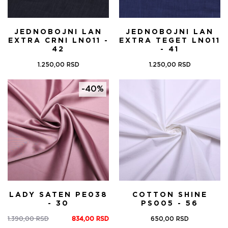
JEDNOBOJNI LAN
JEDNOBOJNI LAN
EXTRA CRNI LN011 -
EXTRA TEGET LN011
42
- 41
1.250,00
RSD
1.250,00
RSD
-40%
LADY SATEN PE038
COTTON SHINE
- 30
PS005 - 56
1.390,00
RSD
834,00
RSD
650,00
RSD
Оригинална
Тренутна