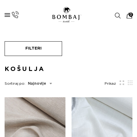
0
FILTERI
KOŠULJA
Sortiraj po:
Najnovije
Prikaz