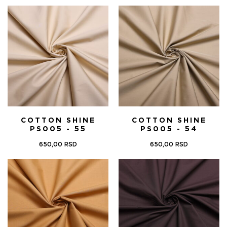
цена
цена
је
је:
била:
834,00 RSD.
1.390,00 RSD.
COTTON SHINE
COTTON SHINE
PS005 - 55
PS005 - 54
650,00
RSD
650,00
RSD