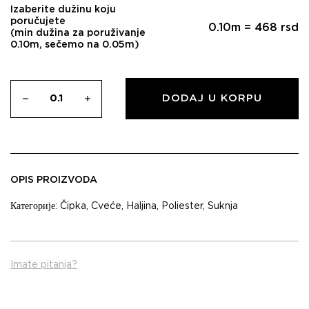
Izaberite dužinu koju
poručujete
0.10
m =
468
rsd
(min dužina za poruživanje
0.10m, sečemo na 0.05m)
DODAJ U KORPU
OPIS PROIZVODA
Категорије:
Čipka
,
Cveće
,
Haljina
,
Poliester
,
Suknja
Imate pitanja?