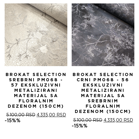
5.100,00 RSD.
BROKAT SELECTION
BROKAT SELECTION
SREBRNI PM068 -
CRNI PM068 - 56
57 EKSKLUZIVNI
EKSKLUZIVNI
METALIZIRANI
METALIZIRANI
MATERIJAL SA
MATERIJAL SA
FLORALNIM
SREBRNIM
DEZENOM (150CM)
FLORALNIM
DEZENOM (150CM)
ОРИГИНАЛНА
ТРЕНУТНА
5.100,00
RSD
4.335,00
RSD
ЦЕНА
ЦЕНА
ОРИГИНАЛНА
ТР
-15%%
5.100,00
RSD
4.335,00
RSD
ЈЕ
ЈЕ:
ЦЕНА
ЦЕ
-15%%
БИЛА:
4.335,00 RSD.
ЈЕ
ЈЕ:
5.100,00 RSD.
БИЛА:
4.