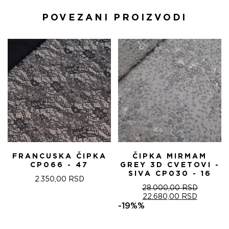
POVEZANI PROIZVODI
FRANCUSKA ČIPKA
ČIPKA MIRMAM
CP066 - 47
GREY 3D CVETOVI -
SIVA CP030 - 16
2.350,00
RSD
28.000,00
RSD
ОРИГИНАЛНА
ТРЕНУТ
22.680,00
RSD
ЦЕНА
ЦЕНА
-19%%
ЈЕ
ЈЕ:
БИЛА:
22.680,0