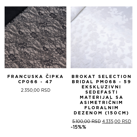
FRANCUSKA ČIPKA
BROKAT SELECTION
CP066 - 47
BRIDAL PM068 - 59
EKSKLUZIVNI
2.350,00
RSD
SEDEFASTI
MATERIJAL SA
ASIMETRIČNIM
FLORALNIM
DEZENOM (150CM)
ОРИГИНАЛНА
ТР
5.100,00
RSD
4.335,00
RSD
ЦЕНА
ЦЕ
-15%%
ЈЕ
ЈЕ: