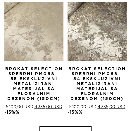
5.100,00 RSD.
BROKAT SELECTION
BROKAT SELECTION
SREBRNI PM068 -
SREBRNI PM068 -
55 EKSKLUZIVNI
54 EKSKLUZIVNI
METALIZIRANI
METALIZIRANI
MATERIJAL SA
MATERIJAL SA
FLORALNIM
FLORALNIM
DEZENOM (150CM)
DEZENOM (150CM)
ОРИГИНАЛНА
ТРЕНУТНА
ОРИГИНАЛНА
ТР
5.100,00
RSD
4.335,00
RSD
5.100,00
RSD
4.335,00
RSD
ЦЕНА
ЦЕНА
ЦЕНА
ЦЕ
-15%%
-15%%
ЈЕ
ЈЕ:
ЈЕ
ЈЕ:
БИЛА:
4.335,00 RSD.
БИЛА:
4.
5.100,00 RSD.
5.100,00 RSD.