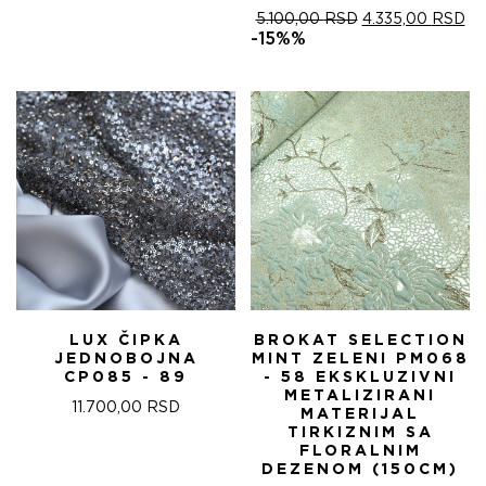
ОРИГИНАЛНА
ТР
5.100,00
RSD
4.335,00
RSD
ЦЕНА
ЦЕ
-15%%
ЈЕ
ЈЕ:
БИЛА:
4.
5.100,00 RSD.
LUX ČIPKA
BROKAT SELECTION
JEDNOBOJNA
MINT ZELENI PM068
CP085 - 89
- 58 EKSKLUZIVNI
METALIZIRANI
11.700,00
RSD
MATERIJAL
TIRKIZNIM SA
FLORALNIM
DEZENOM (150CM)