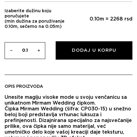
Izaberite dužinu koju
poručujete
0.10
m =
2268
rsd
(min dužina za poruživanje
0.10m, sečemo na 0.05m)
DODAJ U KORPU
OPIS PROIZVODA
Unesite magiju visoke mode u svoju venčanicu sa
unikatnom Mirmam Wedding čipkom.
​Čipka Mirmam Wedding (šifra: CP030-15) u snežno
beloj boji predstavlja vrhunac luksuza i
prefinjenosti. Dizajnirana specijalno za najsvečanije
prilike, ova čipka nije samo materijal, već
umetničko delo koje vašoj kreaciji daje teksturu,