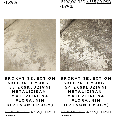
ЦЕНА
ЦЕНА
ОРИГИНАЛНА
ТР
-15%%
5.100,00
RSD
4.335,00
RSD
ЈЕ
ЈЕ:
ЦЕНА
ЦЕ
-15%%
БИЛА:
4.335,00 RSD.
ЈЕ
ЈЕ:
5.100,00 RSD.
БИЛА:
4.
5.100,00 RSD.
BROKAT SELECTION
BROKAT SELECTION
SREBRNI PM068 -
SREBRNI PM068 -
55 EKSKLUZIVNI
54 EKSKLUZIVNI
METALIZIRANI
METALIZIRANI
MATERIJAL SA
MATERIJAL SA
FLORALNIM
FLORALNIM
DEZENOM (150CM)
DEZENOM (150CM)
ОРИГИНАЛНА
ТРЕНУТНА
ОРИГИНАЛНА
ТР
5.100,00
RSD
4.335,00
RSD
5.100,00
RSD
4.335,00
RSD