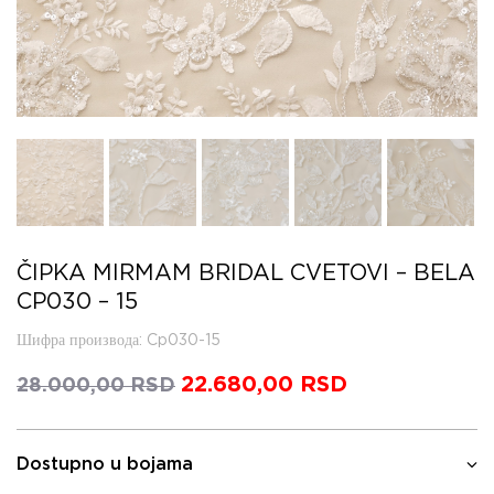
ČIPKA MIRMAM BRIDAL CVETOVI – BELA
CP030 – 15
Шифра производа
: Cp030-15
Оригинална
22.680,00
RSD
Тренутна
28.000,00
RSD
цена
цена
је
је:
била:
22.680,00 RS
Dostupno u bojama
28.000,00 RSD.