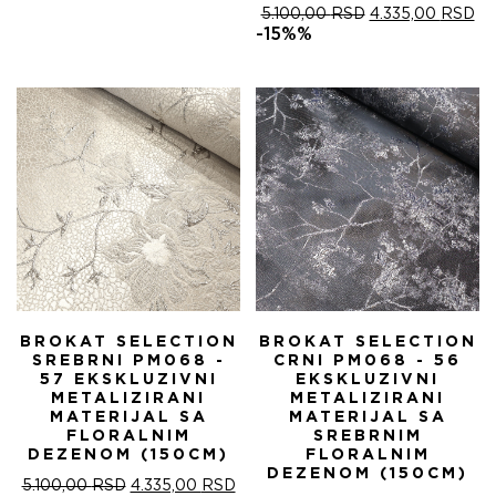
ОРИГИНАЛНА
ТР
5.100,00
RSD
4.335,00
RSD
ЦЕНА
ЦЕ
-15%%
ЈЕ
ЈЕ:
БИЛА:
4.
5.100,00 RSD.
BROKAT SELECTION
BROKAT SELECTION
SREBRNI PM068 -
CRNI PM068 - 56
57 EKSKLUZIVNI
EKSKLUZIVNI
METALIZIRANI
METALIZIRANI
MATERIJAL SA
MATERIJAL SA
FLORALNIM
SREBRNIM
DEZENOM (150CM)
FLORALNIM
DEZENOM (150CM)
ОРИГИНАЛНА
ТРЕНУТНА
5.100,00
RSD
4.335,00
RSD