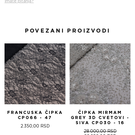
Imate pitanja?
POVEZANI PROIZVODI
FRANCUSKA ČIPKA
ČIPKA MIRMAM
CP066 - 47
GREY 3D CVETOVI -
SIVA CP030 - 16
2.350,00
RSD
28.000,00
RSD