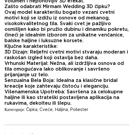
volumen i neponovljiv 3D efekat.
​Zašto odabrati Mirmam Wedding 3D čipku?
Ovaj model karakterišu bogato vezani cvetni
motivi koji se izdižu iz osnove od mekanog,
visokokvalitetnog tila. Svaki cvet je pažljivo
osmišljen kako bi pružio dubinu i dinamiku pokretu,
čineći je idealnim izborom za unikatne venčanice,
balske haljine i luksuzne korsete.
​Ključne karakteristike:
​3D Dizajn: Reljefni cvetni motivi stvaraju moderan i
raskošan izgled koji ostavlja bez daha.
​Vrhunski Materijal: Nežna, ali izdržljiva osnova od
tila omogućava lako oblikovanje i savršeno
prijanjanje uz telo.
​Senzualna Bela Boja: Idealna za klasične bridal
kreacije koje zahtevaju čistoću i eleganciju.
​Višenamenska Upotreba: Savršena za celokupne
haljine ili kao strateški postavljena aplikacija na
rukavima, dekolteu ili šlepu.
Категорије:
Čipka
,
Cveće
,
Haljina
,
Poliester