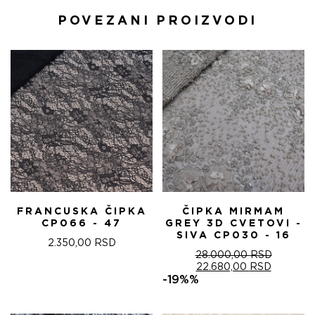
POVEZANI PROIZVODI
FRANCUSKA ČIPKA
ČIPKA MIRMAM
CP066 - 47
GREY 3D CVETOVI -
SIVA CP030 - 16
2.350,00
RSD
28.000,00
RSD
ОРИГИНАЛНА
ТРЕНУТ
22.680,00
RSD
ЦЕНА
ЦЕНА
-19%%
ЈЕ
ЈЕ:
БИЛА:
22.680,0
28.000,00 RSD.