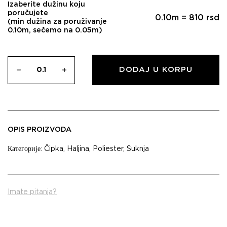
Izaberite dužinu koju
poručujete
0.10
m =
810
rsd
(min dužina za poruživanje
0.10m, sečemo na 0.05m)
DODAJ U KORPU
OPIS PROIZVODA
Категорије:
Čipka
,
Haljina
,
Poliester
,
Suknja
Imate pitanja?