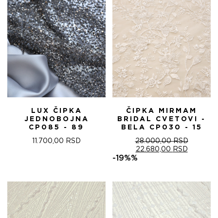
LUX ČIPKA
ČIPKA MIRMAM
JEDNOBOJNA
BRIDAL CVETOVI -
CP085 - 89
BELA CP030 - 15
11.700,00
RSD
28.000,00
RSD
ОРИГИНАЛНА
ТРЕНУТ
22.680,00
RSD
ЦЕНА
ЦЕНА
-19%%
ЈЕ
ЈЕ:
БИЛА:
22.680,0
28.000,00 RSD.