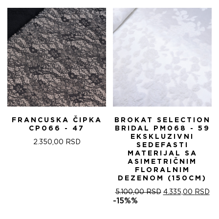
FRANCUSKA ČIPKA
BROKAT SELECTION
CP066 - 47
BRIDAL PM068 - 59
EKSKLUZIVNI
2.350,00
RSD
SEDEFASTI
MATERIJAL SA
ASIMETRIČNIM
FLORALNIM
DEZENOM (150CM)
ОРИГИНАЛНА
ТР
5.100,00
RSD
4.335,00
RSD
ЦЕНА
ЦЕ
-15%%
ЈЕ
ЈЕ:
БИЛА:
4.