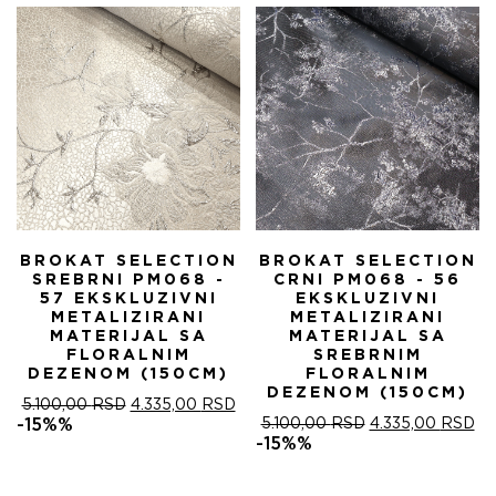
5.100,00 RSD.
BROKAT SELECTION
BROKAT SELECTION
SREBRNI PM068 -
CRNI PM068 - 56
57 EKSKLUZIVNI
EKSKLUZIVNI
METALIZIRANI
METALIZIRANI
MATERIJAL SA
MATERIJAL SA
FLORALNIM
SREBRNIM
DEZENOM (150CM)
FLORALNIM
DEZENOM (150CM)
ОРИГИНАЛНА
ТРЕНУТНА
5.100,00
RSD
4.335,00
RSD
ЦЕНА
ЦЕНА
ОРИГИНАЛНА
ТР
-15%%
5.100,00
RSD
4.335,00
RSD
ЈЕ
ЈЕ:
ЦЕНА
ЦЕ
-15%%
БИЛА:
4.335,00 RSD.
ЈЕ
ЈЕ:
5.100,00 RSD.
БИЛА:
4.