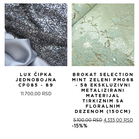
5.100,00 RSD.
LUX ČIPKA
BROKAT SELECTION
JEDNOBOJNA
MINT ZELENI PM068
CP085 - 89
- 58 EKSKLUZIVNI
METALIZIRANI
11.700,00
RSD
MATERIJAL
TIRKIZNIM SA
FLORALNIM
DEZENOM (150CM)
ОРИГИНАЛНА
ТР
5.100,00
RSD
4.335,00
RSD
ЦЕНА
ЦЕ
-15%%
ЈЕ
ЈЕ:
БИЛА:
4.