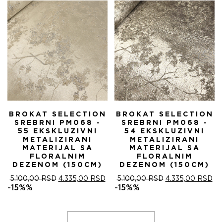
5.100,00 RSD.
BROKAT SELECTION
BROKAT SELECTION
SREBRNI PM068 -
SREBRNI PM068 -
55 EKSKLUZIVNI
54 EKSKLUZIVNI
METALIZIRANI
METALIZIRANI
MATERIJAL SA
MATERIJAL SA
FLORALNIM
FLORALNIM
DEZENOM (150CM)
DEZENOM (150CM)
ОРИГИНАЛНА
ТРЕНУТНА
ОРИГИНАЛНА
ТР
5.100,00
RSD
4.335,00
RSD
5.100,00
RSD
4.335,00
RSD
ЦЕНА
ЦЕНА
ЦЕНА
ЦЕ
-15%%
-15%%
ЈЕ
ЈЕ:
ЈЕ
ЈЕ:
БИЛА:
4.335,00 RSD.
БИЛА:
4.
5.100,00 RSD.
5.100,00 RSD.