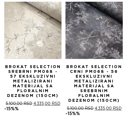
5.100,00 RSD.
BROKAT SELECTION
BROKAT SELECTION
SREBRNI PM068 -
CRNI PM068 - 56
57 EKSKLUZIVNI
EKSKLUZIVNI
METALIZIRANI
METALIZIRANI
MATERIJAL SA
MATERIJAL SA
FLORALNIM
SREBRNIM
DEZENOM (150CM)
FLORALNIM
DEZENOM (150CM)
ОРИГИНАЛНА
ТРЕНУТНА
5.100,00
RSD
4.335,00
RSD
ЦЕНА
ЦЕНА
ОРИГИНАЛНА
ТР
-15%%
5.100,00
RSD
4.335,00
RSD
ЈЕ
ЈЕ:
ЦЕНА
ЦЕ
-15%%
БИЛА:
4.335,00 RSD.
ЈЕ
ЈЕ:
5.100,00 RSD.
БИЛА:
4.