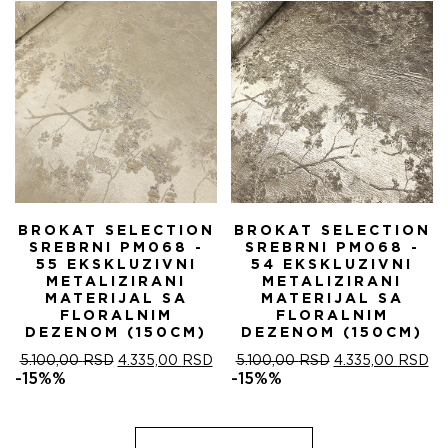
5.100,00 RSD.
BROKAT SELECTION
BROKAT SELECTION
SREBRNI PM068 -
SREBRNI PM068 -
55 EKSKLUZIVNI
54 EKSKLUZIVNI
METALIZIRANI
METALIZIRANI
MATERIJAL SA
MATERIJAL SA
FLORALNIM
FLORALNIM
DEZENOM (150CM)
DEZENOM (150CM)
ОРИГИНАЛНА
ТРЕНУТНА
ОРИГИНАЛНА
ТР
5.100,00
RSD
4.335,00
RSD
5.100,00
RSD
4.335,00
RSD
ЦЕНА
ЦЕНА
ЦЕНА
ЦЕ
-15%%
-15%%
ЈЕ
ЈЕ:
ЈЕ
ЈЕ:
БИЛА:
4.335,00 RSD.
БИЛА:
4.
5.100,00 RSD.
5.100,00 RSD.