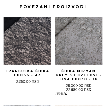
POVEZANI PROIZVODI
FRANCUSKA ČIPKA
ČIPKA MIRMAM
CP066 - 47
GREY 3D CVETOVI -
SIVA CP030 - 16
2.350,00
RSD
28.000,00
RSD
ОРИГИНАЛНА
ТРЕНУТ
22.680,00
RSD
ЦЕНА
ЦЕНА
-19%%
ЈЕ
ЈЕ:
БИЛА:
22.680,0
28.000,00 RSD.