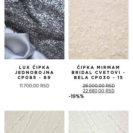
LUX ČIPKA
ČIPKA MIRMAM
JEDNOBOJNA
BRIDAL CVETOVI -
CP085 - 89
BELA CP030 - 15
11.700,00
RSD
28.000,00
RSD
ОРИГИНАЛНА
ТРЕНУТ
22.680,00
RSD
ЦЕНА
ЦЕНА
-19%%
ЈЕ
ЈЕ:
БИЛА:
22.680,0
28.000,00 RSD.