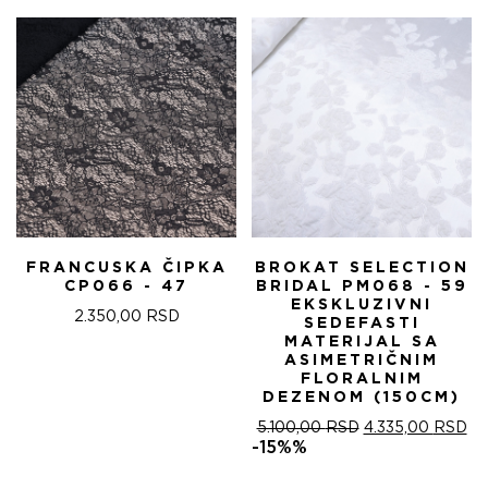
FRANCUSKA ČIPKA
BROKAT SELECTION
CP066 - 47
BRIDAL PM068 - 59
EKSKLUZIVNI
2.350,00
RSD
SEDEFASTI
MATERIJAL SA
ASIMETRIČNIM
FLORALNIM
DEZENOM (150CM)
ОРИГИНАЛНА
ТР
5.100,00
RSD
4.335,00
RSD
ЦЕНА
ЦЕ
-15%%
ЈЕ
ЈЕ:
БИЛА:
4.