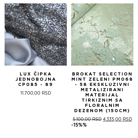
5.100,00 RSD.
LUX ČIPKA
BROKAT SELECTION
JEDNOBOJNA
MINT ZELENI PM068
CP085 - 89
- 58 EKSKLUZIVNI
METALIZIRANI
11.700,00
RSD
MATERIJAL
TIRKIZNIM SA
FLORALNIM
DEZENOM (150CM)
ОРИГИНАЛНА
ТР
5.100,00
RSD
4.335,00
RSD
ЦЕНА
ЦЕ
-15%%
ЈЕ
ЈЕ:
БИЛА:
4.