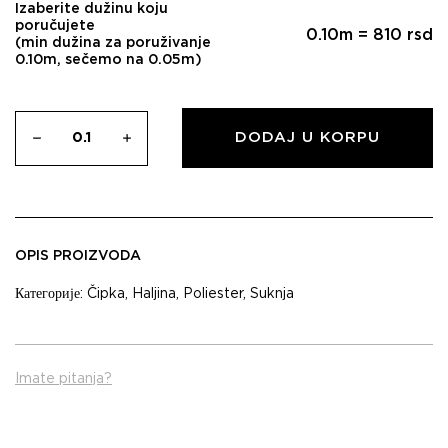
Izaberite dužinu koju
poručujete
0.10
m =
810
rsd
(min dužina za poruživanje
0.10m, sečemo na 0.05m)
DODAJ U KORPU
OPIS PROIZVODA
Категорије:
Čipka
,
Haljina
,
Poliester
,
Suknja
Imate pitanja?