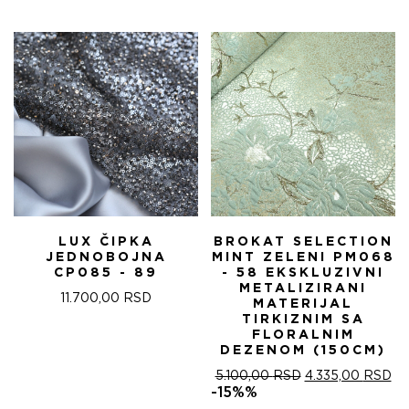
ЈЕ
ЈЕ:
БИЛА:
4.
5.100,00 RSD.
LUX ČIPKA
BROKAT SELECTION
JEDNOBOJNA
MINT ZELENI PM068
CP085 - 89
- 58 EKSKLUZIVNI
METALIZIRANI
11.700,00
RSD
MATERIJAL
TIRKIZNIM SA
FLORALNIM
DEZENOM (150CM)
ОРИГИНАЛНА
ТР
5.100,00
RSD
4.335,00
RSD
ЦЕНА
ЦЕ
-15%%
ЈЕ
ЈЕ: