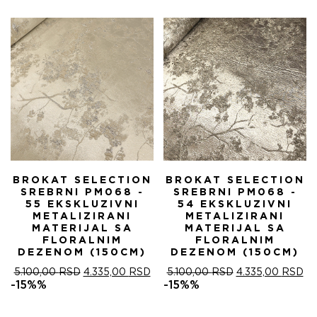
5.100,00 RSD.
БИЛА:
4.
5.100,00 RSD.
BROKAT SELECTION
BROKAT SELECTION
SREBRNI PM068 -
SREBRNI PM068 -
55 EKSKLUZIVNI
54 EKSKLUZIVNI
METALIZIRANI
METALIZIRANI
MATERIJAL SA
MATERIJAL SA
FLORALNIM
FLORALNIM
DEZENOM (150CM)
DEZENOM (150CM)
ОРИГИНАЛНА
ТРЕНУТНА
ОРИГИНАЛНА
ТР
5.100,00
RSD
4.335,00
RSD
5.100,00
RSD
4.335,00
RSD
ЦЕНА
ЦЕНА
ЦЕНА
ЦЕ
-15%%
-15%%
ЈЕ
ЈЕ:
ЈЕ
ЈЕ:
БИЛА:
4.335,00 RSD.
БИЛА:
4.