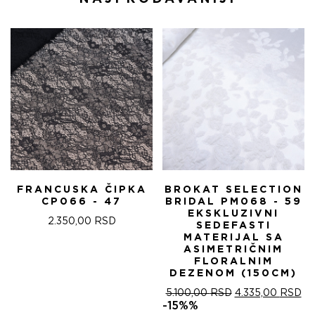
FRANCUSKA ČIPKA
BROKAT SELECTION
CP066 - 47
BRIDAL PM068 - 59
EKSKLUZIVNI
2.350,00
RSD
SEDEFASTI
MATERIJAL SA
ASIMETRIČNIM
FLORALNIM
DEZENOM (150CM)
ОРИГИНАЛНА
ТР
5.100,00
RSD
4.335,00
RSD
ЦЕНА
ЦЕ
-15%%