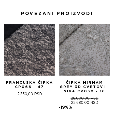
POVEZANI PROIZVODI
FRANCUSKA ČIPKA
ČIPKA MIRMAM
CP066 - 47
GREY 3D CVETOVI -
SIVA CP030 - 16
2.350,00
RSD
28.000,00
RSD
ОРИГИНАЛНА
ТРЕНУТ
22.680,00
RSD
ЦЕНА
ЦЕНА
-19%%
ЈЕ
ЈЕ: