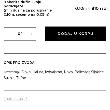
Izaberite dužinu koju
poručujete
0.10
m =
810
rsd
(min dužina za poruživanje
0.10m, sečemo na 0.05m)
DODAJ U KORPU
OPIS PROIZVODA
Категорије:
Čipka
,
Haljina
,
Izdvajamo
,
Novo
,
Poliester
,
Šljokice
,
Suknja
,
Tufne
Imate pitanja?