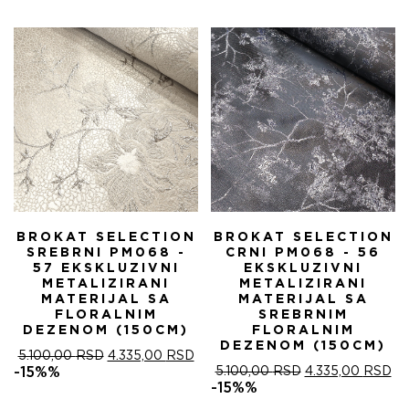
БИЛА:
4.
5.100,00 RSD.
BROKAT SELECTION
BROKAT SELECTION
SREBRNI PM068 -
CRNI PM068 - 56
57 EKSKLUZIVNI
EKSKLUZIVNI
METALIZIRANI
METALIZIRANI
MATERIJAL SA
MATERIJAL SA
FLORALNIM
SREBRNIM
DEZENOM (150CM)
FLORALNIM
DEZENOM (150CM)
ОРИГИНАЛНА
ТРЕНУТНА
5.100,00
RSD
4.335,00
RSD
ЦЕНА
ЦЕНА
ОРИГИНАЛНА
ТР
-15%%
5.100,00
RSD
4.335,00
RSD
ЈЕ
ЈЕ:
ЦЕНА
ЦЕ
-15%%
БИЛА:
4.335,00 RSD.
ЈЕ
ЈЕ: