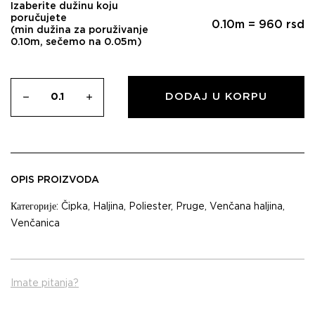
Izaberite dužinu koju
poručujete
0.10
m =
960
rsd
(min dužina za poruživanje
0.10m, sečemo na 0.05m)
DODAJ U KORPU
OPIS PROIZVODA
Категорије:
Čipka
,
Haljina
,
Poliester
,
Pruge
,
Venčana haljina
,
Venčanica
Imate pitanja?