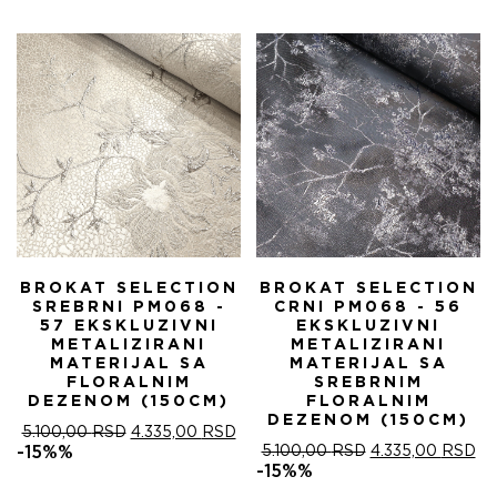
БИЛА:
4.
5.100,00 RSD.
BROKAT SELECTION
BROKAT SELECTION
SREBRNI PM068 -
CRNI PM068 - 56
57 EKSKLUZIVNI
EKSKLUZIVNI
METALIZIRANI
METALIZIRANI
MATERIJAL SA
MATERIJAL SA
FLORALNIM
SREBRNIM
DEZENOM (150CM)
FLORALNIM
DEZENOM (150CM)
ОРИГИНАЛНА
ТРЕНУТНА
5.100,00
RSD
4.335,00
RSD
ЦЕНА
ЦЕНА
ОРИГИНАЛНА
ТР
-15%%
5.100,00
RSD
4.335,00
RSD
ЈЕ
ЈЕ:
ЦЕНА
ЦЕ
-15%%
БИЛА:
4.335,00 RSD.
ЈЕ
ЈЕ: