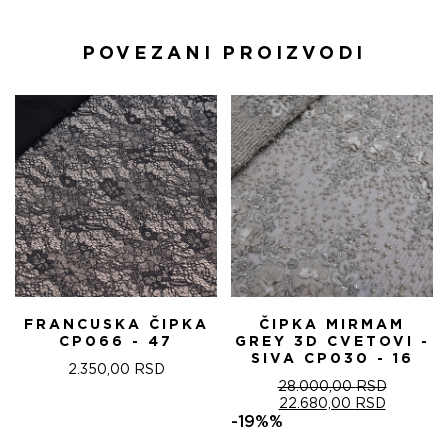
POVEZANI PROIZVODI
FRANCUSKA ČIPKA
ČIPKA MIRMAM
CP066 - 47
GREY 3D CVETOVI -
SIVA CP030 - 16
2.350,00
RSD
28.000,00
RSD
ОРИГИНАЛНА
ТРЕНУТ
22.680,00
RSD
ЦЕНА
ЦЕНА
-19%%
ЈЕ
ЈЕ: