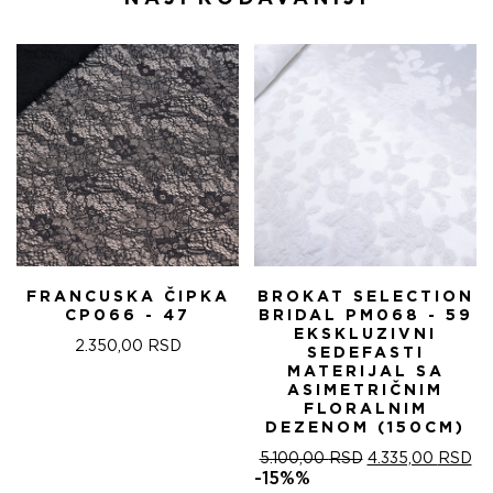
FRANCUSKA ČIPKA
BROKAT SELECTION
CP066 - 47
BRIDAL PM068 - 59
EKSKLUZIVNI
2.350,00
RSD
SEDEFASTI
MATERIJAL SA
ASIMETRIČNIM
FLORALNIM
DEZENOM (150CM)
ОРИГИНАЛНА
ТР
5.100,00
RSD
4.335,00
RSD
ЦЕНА
ЦЕ
-15%%