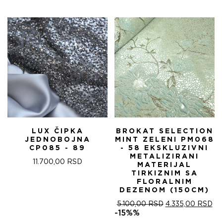
ЈЕ
ЈЕ:
БИЛА:
4.
5.100,00 RSD.
LUX ČIPKA
BROKAT SELECTION
JEDNOBOJNA
MINT ZELENI PM068
CP085 - 89
- 58 EKSKLUZIVNI
METALIZIRANI
11.700,00
RSD
MATERIJAL
TIRKIZNIM SA
FLORALNIM
DEZENOM (150CM)
ОРИГИНАЛНА
ТР
5.100,00
RSD
4.335,00
RSD
ЦЕНА
ЦЕ
-15%%
ЈЕ
ЈЕ: