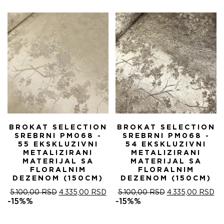
5.100,00 RSD.
БИЛА:
4.
5.100,00 RSD.
BROKAT SELECTION
BROKAT SELECTION
SREBRNI PM068 -
SREBRNI PM068 -
55 EKSKLUZIVNI
54 EKSKLUZIVNI
METALIZIRANI
METALIZIRANI
MATERIJAL SA
MATERIJAL SA
FLORALNIM
FLORALNIM
DEZENOM (150CM)
DEZENOM (150CM)
ОРИГИНАЛНА
ТРЕНУТНА
ОРИГИНАЛНА
ТР
5.100,00
RSD
4.335,00
RSD
5.100,00
RSD
4.335,00
RSD
ЦЕНА
ЦЕНА
ЦЕНА
ЦЕ
-15%%
-15%%
ЈЕ
ЈЕ:
ЈЕ
ЈЕ:
БИЛА:
4.335,00 RSD.
БИЛА:
4.