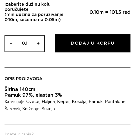
Izaberite dužinu koju
poručujete
0.10
m =
101.5
rsd
(min dužina za poruživanje
0.10m, sečemo na 0.05m)
DODAJ U KORPU
OPIS PROIZVODA
Širina 140cm
Pamuk 97%, elastan 3%
Категорије:
Cveće
,
Haljina
,
Keper
,
Košulja
,
Pamuk
,
Pantalone
,
Šareniši
,
Sniženje
,
Suknja
Imate pitanja?