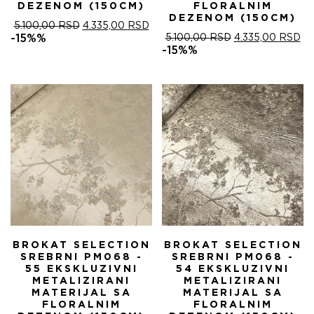
DEZENOM (150CM)
FLORALNIM
DEZENOM (150CM)
ОРИГИНАЛНА
ТРЕНУТНА
5.100,00
RSD
4.335,00
RSD
ЦЕНА
ЦЕНА
ОРИГИНАЛНА
ТР
-15%%
5.100,00
RSD
4.335,00
RSD
ЈЕ
ЈЕ:
ЦЕНА
ЦЕ
-15%%
БИЛА:
4.335,00 RSD.
ЈЕ
ЈЕ:
5.100,00 RSD.
БИЛА:
4.
5.100,00 RSD.
BROKAT SELECTION
BROKAT SELECTION
SREBRNI PM068 -
SREBRNI PM068 -
55 EKSKLUZIVNI
54 EKSKLUZIVNI
METALIZIRANI
METALIZIRANI
MATERIJAL SA
MATERIJAL SA
FLORALNIM
FLORALNIM