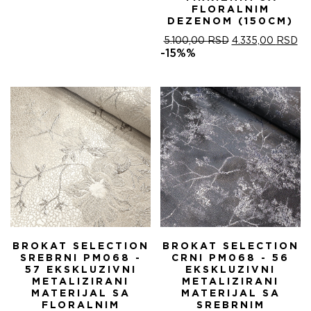
FLORALNIM
DEZENOM (150CM)
ОРИГИНАЛНА
ТР
5.100,00
RSD
4.335,00
RSD
ЦЕНА
ЦЕ
-15%%
ЈЕ
ЈЕ:
БИЛА:
4.
5.100,00 RSD.
BROKAT SELECTION
BROKAT SELECTION
SREBRNI PM068 -
CRNI PM068 - 56
57 EKSKLUZIVNI
EKSKLUZIVNI
METALIZIRANI
METALIZIRANI
MATERIJAL SA
MATERIJAL SA
FLORALNIM
SREBRNIM