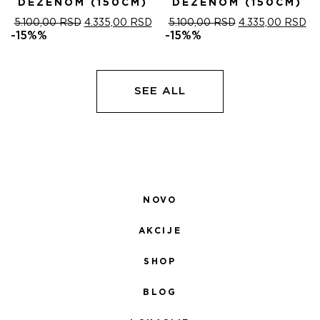
DEZENOM (150CM)
DEZENOM (150CM)
ОРИГИНАЛНА
ТРЕНУТНА
ОРИГИНАЛНА
ТР
5.100,00
RSD
4.335,00
RSD
5.100,00
RSD
4.335,00
RSD
ЦЕНА
ЦЕНА
ЦЕНА
ЦЕ
-15%%
-15%%
ЈЕ
ЈЕ:
ЈЕ
ЈЕ:
БИЛА:
4.335,00 RSD.
БИЛА:
4.
5.100,00 RSD.
5.100,00 RSD.
SEE ALL
NOVO
AKCIJE
SHOP
BLOG