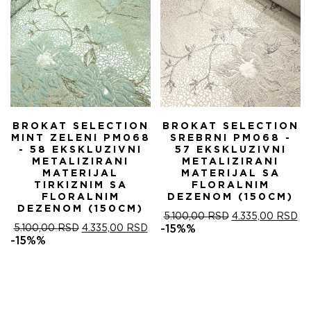
BROKAT SELECTION
BROKAT SELECTION
MINT ZELENI PM068
SREBRNI PM068 -
- 58 EKSKLUZIVNI
57 EKSKLUZIVNI
METALIZIRANI
METALIZIRANI
MATERIJAL
MATERIJAL SA
TIRKIZNIM SA
FLORALNIM
FLORALNIM
DEZENOM (150CM)
DEZENOM (150CM)
ОРИГИНАЛНА
ТР
5.100,00
RSD
4.335,00
RSD
ОРИГИНАЛНА
ТРЕНУТНА
ЦЕНА
ЦЕ
5.100,00
RSD
4.335,00
RSD
-15%%
ЦЕНА
ЦЕНА
ЈЕ
ЈЕ:
-15%%
ЈЕ
ЈЕ:
БИЛА:
4.
БИЛА:
4.335,00 RSD.
5.100,00 RSD.
5.100,00 RSD.