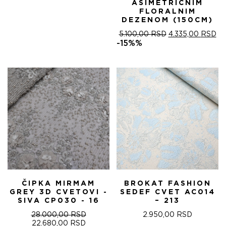
ASIMETRIČNIM
FLORALNIM
DEZENOM (150CM)
ОРИГИНАЛНА
ТР
5.100,00
RSD
4.335,00
RSD
ЦЕНА
ЦЕ
-15%%
ЈЕ
ЈЕ:
БИЛА:
4.
5.100,00 RSD.
ČIPKA MIRMAM
BROKAT FASHION
GREY 3D CVETOVI -
SEDEF CVET AC014
SIVA CP030 - 16
– 213
28.000,00
RSD
2.950,00
RSD
ОРИГИНАЛНА
ТРЕНУТНА
22.680,00
RSD