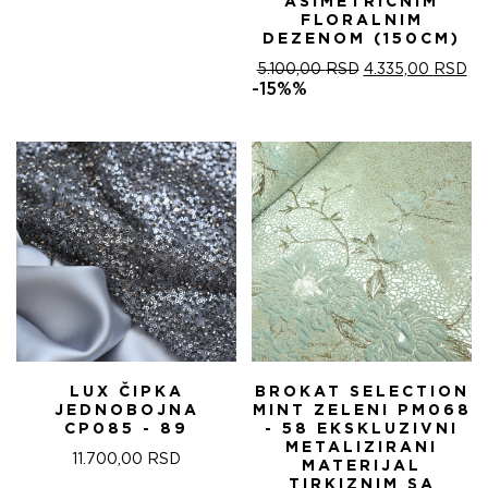
ASIMETRIČNIM
FLORALNIM
DEZENOM (150CM)
ОРИГИНАЛНА
ТР
5.100,00
RSD
4.335,00
RSD
ЦЕНА
ЦЕ
-15%%
ЈЕ
ЈЕ:
БИЛА:
4.
5.100,00 RSD.
LUX ČIPKA
BROKAT SELECTION
JEDNOBOJNA
MINT ZELENI PM068
CP085 - 89
- 58 EKSKLUZIVNI
METALIZIRANI
11.700,00
RSD
MATERIJAL
TIRKIZNIM SA