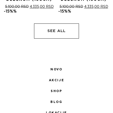
ОРИГИНАЛНА
ТРЕНУТНА
ОРИГИНАЛНА
ТР
5.100,00
RSD
4.335,00
RSD
5.100,00
RSD
4.335,00
RSD
ЦЕНА
ЦЕНА
ЦЕНА
ЦЕ
-15%%
-15%%
ЈЕ
ЈЕ:
ЈЕ
ЈЕ:
БИЛА:
4.335,00 RSD.
БИЛА:
4.
5.100,00 RSD.
5.100,00 RSD.
SEE ALL
NOVO
AKCIJE
SHOP
BLOG
LOKACIJE