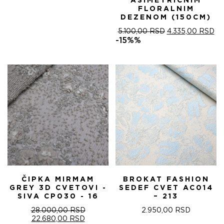
ASIMETRIČNIM
FLORALNIM
DEZENOM (150CM)
ОРИГИНАЛНА
ТР
5.100,00
RSD
4.335,00
RSD
ЦЕНА
ЦЕ
-15%%
ЈЕ
ЈЕ:
БИЛА:
4.
5.100,00 RSD.
ČIPKA MIRMAM
BROKAT FASHION
GREY 3D CVETOVI -
SEDEF CVET AC014
SIVA CP030 - 16
– 213
28.000,00
RSD
2.950,00
RSD
ОРИГИНАЛНА
ТРЕНУТНА
22.680,00
RSD