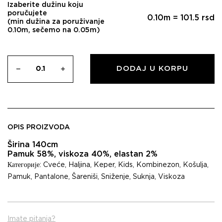
Izaberite dužinu koju
poručujete
0.10
m =
101.5
rsd
(min dužina za poruživanje
0.10m, sečemo na 0.05m)
DODAJ U KORPU
OPIS PROIZVODA
Širina 140cm
Pamuk 58%, viskoza 40%, elastan 2%
Категорије:
Cveće
,
Haljina
,
Keper
,
Kids
,
Kombinezon
,
Košulja
,
Pamuk
,
Pantalone
,
Šareniši
,
Sniženje
,
Suknja
,
Viskoza
Imate pitanja?