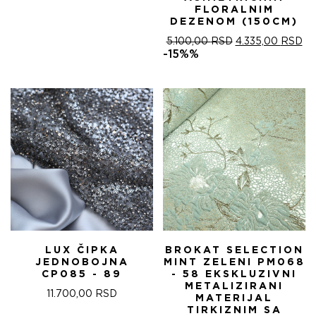
FLORALNIM
DEZENOM (150CM)
ОРИГИНАЛНА
ТР
5.100,00
RSD
4.335,00
RSD
ЦЕНА
ЦЕ
-15%%
ЈЕ
ЈЕ:
БИЛА:
4.
5.100,00 RSD.
LUX ČIPKA
BROKAT SELECTION
JEDNOBOJNA
MINT ZELENI PM068
CP085 - 89
- 58 EKSKLUZIVNI
METALIZIRANI
11.700,00
RSD
MATERIJAL
TIRKIZNIM SA