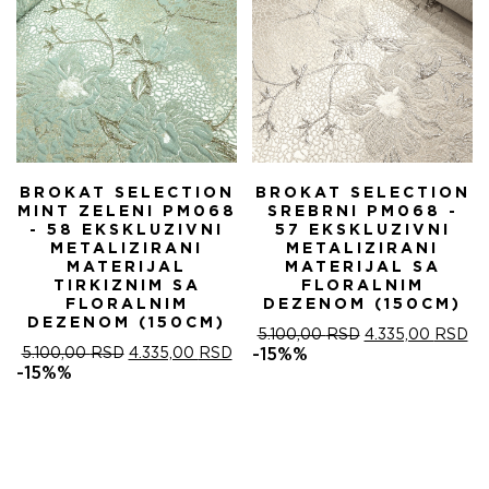
BROKAT SELECTION
BROKAT SELECTION
MINT ZELENI PM068
SREBRNI PM068 -
- 58 EKSKLUZIVNI
57 EKSKLUZIVNI
METALIZIRANI
METALIZIRANI
MATERIJAL
MATERIJAL SA
TIRKIZNIM SA
FLORALNIM
FLORALNIM
DEZENOM (150CM)
DEZENOM (150CM)
ОРИГИНАЛНА
ТР
5.100,00
RSD
4.335,00
RSD
ОРИГИНАЛНА
ТРЕНУТНА
ЦЕНА
ЦЕ
5.100,00
RSD
4.335,00
RSD
-15%%
ЦЕНА
ЦЕНА
ЈЕ
ЈЕ:
-15%%
ЈЕ
ЈЕ:
БИЛА:
4.
БИЛА:
4.335,00 RSD.
5.100,00 RSD.
5.100,00 RSD.