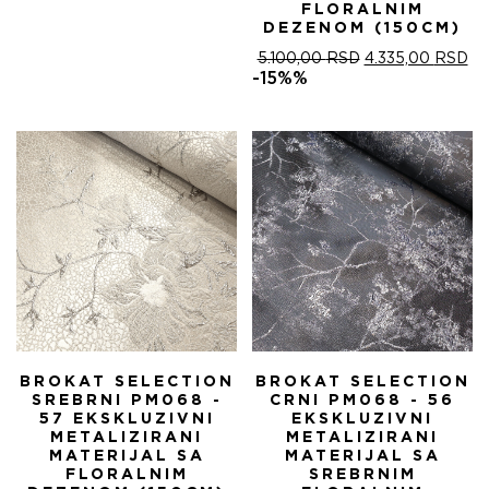
FLORALNIM
DEZENOM (150CM)
ОРИГИНАЛНА
ТР
5.100,00
RSD
4.335,00
RSD
ЦЕНА
ЦЕ
-15%%
ЈЕ
ЈЕ:
БИЛА:
4.
5.100,00 RSD.
BROKAT SELECTION
BROKAT SELECTION
SREBRNI PM068 -
CRNI PM068 - 56
57 EKSKLUZIVNI
EKSKLUZIVNI
METALIZIRANI
METALIZIRANI
MATERIJAL SA
MATERIJAL SA
FLORALNIM
SREBRNIM