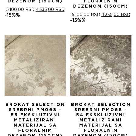
DEZENOM (150CM)
FLORALNIM
DEZENOM (150CM)
ОРИГИНАЛНА
ТРЕНУТНА
5.100,00
RSD
4.335,00
RSD
ЦЕНА
ЦЕНА
ОРИГИНАЛНА
ТР
-15%%
5.100,00
RSD
4.335,00
RSD
ЈЕ
ЈЕ:
ЦЕНА
ЦЕ
-15%%
БИЛА:
4.335,00 RSD.
ЈЕ
ЈЕ:
5.100,00 RSD.
БИЛА:
4.
5.100,00 RSD.
BROKAT SELECTION
BROKAT SELECTION
SREBRNI PM068 -
SREBRNI PM068 -
55 EKSKLUZIVNI
54 EKSKLUZIVNI
METALIZIRANI
METALIZIRANI
MATERIJAL SA
MATERIJAL SA
FLORALNIM
FLORALNIM
DEZENOM (150CM)
DEZENOM (150CM)