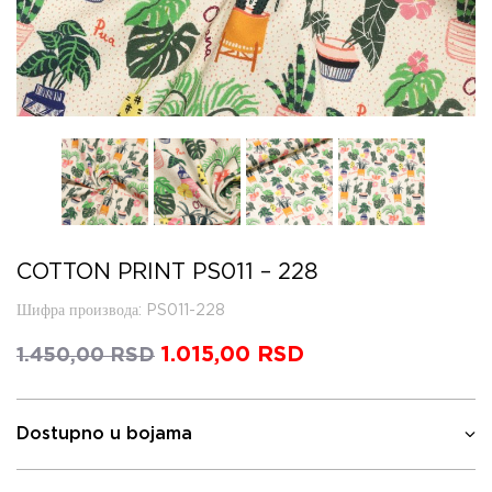
COTTON PRINT PS011 – 228
Шифра производа
: PS011-228
Оригинална
1.015,00
RSD
Тренутна
1.450,00
RSD
цена
цена
је
је:
била:
1.015,00 RSD.
Dostupno u bojama
1.450,00 RSD.