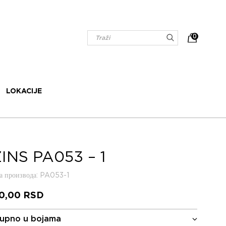
0
LOKACIJE
INS PA053 – 1
 производа
: PA053-1
00,00
RSD
upno u bojama