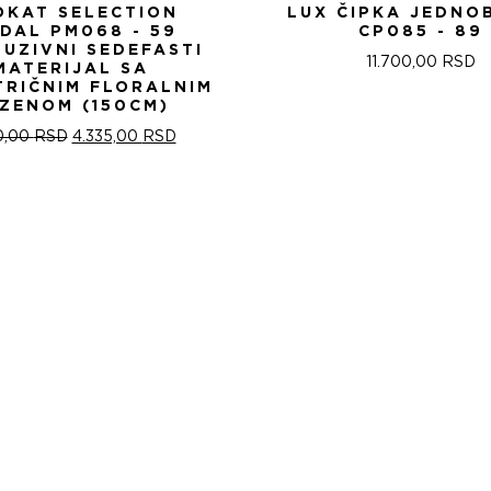
OKAT SELECTION
LUX ČIPKA JEDNO
IDAL PM068 - 59
CP085 - 89
LUZIVNI SEDEFASTI
11.700,00
RSD
MATERIJAL SA
TRIČNIM FLORALNIM
ZENOM (150CM)
ОРИГИНАЛНА
ТРЕНУТНА
0,00
RSD
4.335,00
RSD
ЦЕНА
ЦЕНА
ЈЕ
ЈЕ:
БИЛА:
4.335,00 RSD.
5.100,00 RSD.