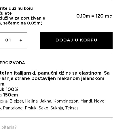
rite dužinu koju
čujete
0.10
m =
120
rsd
dužina za poruživanje
m, sečemo na 0.05m)
DODAJ U KORPU
 PROIZVODA
tetan italijanski, pamučni džins sa elastinom. Sa
rašnje strane postavljen mekanom jelenskom
m.
uk 100%
na 150cm
рије:
Blejzer
,
Haljina
,
Jakna
,
Kombinezon
,
Mantil
,
Novo
,
o
,
Pantalone
,
Prsluk
,
Sako
,
Suknja
,
Teksas
 pitanja?