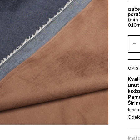
Izabe
poru
(min 
0.10
OPIS
Kvali
unut
kožo
Pam
Širi
Катего
Odel
Imate