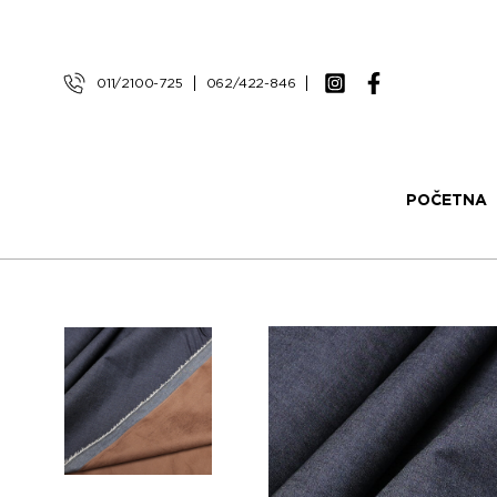
011/2100-725
062/422-846
POČETNA