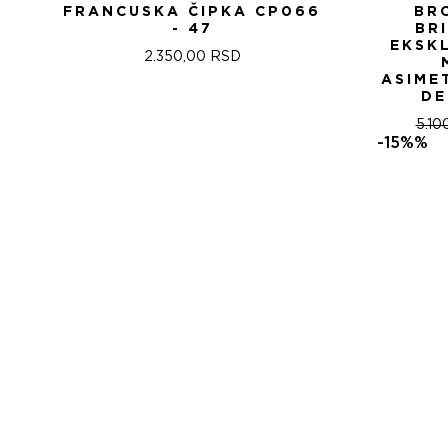
FRANCUSKA ČIPKA CP066
BR
- 47
BR
EKSK
2.350,00
RSD
ASIME
DE
5.10
-15%%