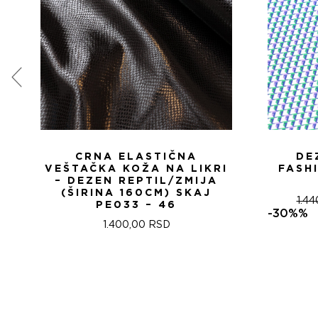
CRNA ELASTIČNA
DE
VEŠTAČKA KOŽA NA LIKRI
FASH
– DEZEN REPTIL/ZMIJA
(ŠIRINA 160CM) SKAJ
1.4
PE033 – 46
-30%%
1.400,00
RSD