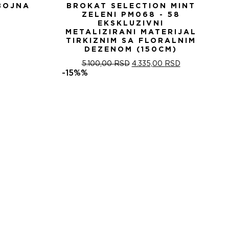
BOJNA
BROKAT SELECTION MINT
ZELENI PM068 - 58
EKSKLUZIVNI
METALIZIRANI MATERIJAL
TIRKIZNIM SA FLORALNIM
DEZENOM (150CM)
ОРИГИНАЛНА
ТРЕНУТНА
5.100,00
RSD
4.335,00
RSD
ЦЕНА
ЦЕНА
-15%%
ЈЕ
ЈЕ:
БИЛА:
4.335,00 RSD
5.100,00 RSD.