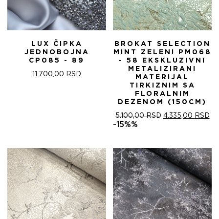
LUX ČIPKA
BROKAT SELECTION
JEDNOBOJNA
MINT ZELENI PM068
CP085 - 89
- 58 EKSKLUZIVNI
METALIZIRANI
11.700,00
RSD
MATERIJAL
TIRKIZNIM SA
FLORALNIM
DEZENOM (150CM)
ОРИГИНАЛНА
ТР
5.100,00
RSD
4.335,00
RSD
ЦЕНА
ЦЕ
-15%%
ЈЕ
ЈЕ:
БИЛА:
4.
5.100,00 RSD.