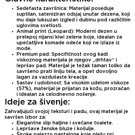
Sedefasta završnica:
Materijal poseduje
suptilan, sateniziran odsjaj unutar dezena, koji
mu daje luksuzan izgled i dubinu pod različitim
uglovima svetlosti.
Animal print (Leopard):
Moderni dezen u
prelepoj nijansi kiwi zelene boje, idealan za
upečatljive komade odeće koji ne izlaze iz
mode.
Premium pad:
Specifičnost ovog kadi
viskoznog materijala je njegov
„drhtav“ i
lepršav pad
. Materijal je težak taman toliko da
savršeno prati liniju tela, a opet dovoljno
lagan za vazdušaste kreacije.
Sastav i udobnost:
Sa visokim udelom viskoze
(57%), materijal je prijatan za kožu, prozračan
i idealan za celodnevno nošenje.
Ideje za šivenje:
Zahvaljujući svojoj teksturi i padu, ovaj materijal je
savršen izbor za:
Elegantne
slip haljine
i svečane toalete.
Lepršave
ženske bluze
i košulje.
Široke
palazzo pantalone
koje plešu pri