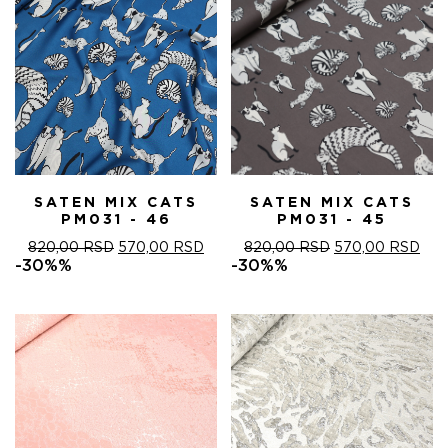
SATEN MIX CATS
SATEN MIX CATS
PM031 - 46
PM031 - 45
ОРИГИНАЛНА
ТРЕНУТНА
ОРИГИНАЛНА
ТРЕ
820,00
RSD
570,00
RSD
820,00
RSD
570,00
RSD
ЦЕНА
ЦЕНА
ЦЕНА
ЦЕ
-30%%
-30%%
ЈЕ
ЈЕ:
ЈЕ
ЈЕ:
БИЛА:
570,00 RSD.
БИЛА:
570
820,00 RSD.
820,00 RSD.