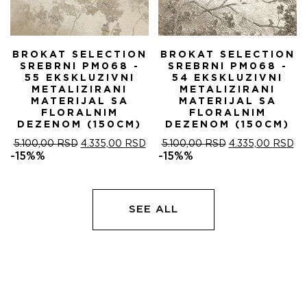
BROKAT SELECTION
BROKAT SELECTION
SREBRNI PM068 -
SREBRNI PM068 -
55 EKSKLUZIVNI
54 EKSKLUZIVNI
METALIZIRANI
METALIZIRANI
MATERIJAL SA
MATERIJAL SA
FLORALNIM
FLORALNIM
DEZENOM (150CM)
DEZENOM (150CM)
ОРИГИНАЛНА
ТРЕНУТНА
ОРИГИНАЛНА
ТР
5.100,00
RSD
4.335,00
RSD
5.100,00
RSD
4.335,00
RSD
ЦЕНА
ЦЕНА
ЦЕНА
ЦЕ
-15%%
-15%%
ЈЕ
ЈЕ:
ЈЕ
ЈЕ:
БИЛА:
4.335,00 RSD.
БИЛА:
4.
5.100,00 RSD.
5.100,00 RSD.
SEE ALL