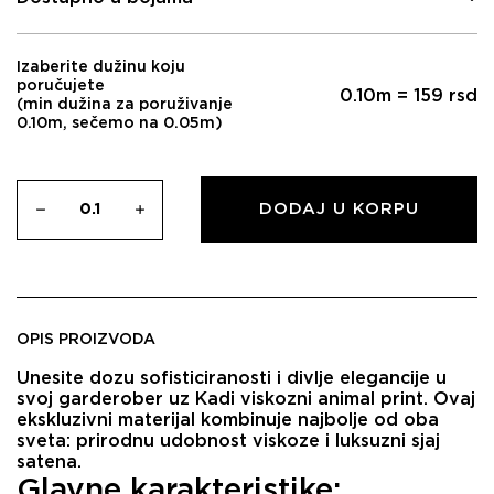
Izaberite dužinu koju
poručujete
0.10
m =
159
rsd
(min dužina za poruživanje
0.10m, sečemo na 0.05m)
DODAJ U KORPU
OPIS PROIZVODA
Unesite dozu sofisticiranosti i divlje elegancije u
svoj garderober uz
Kadi viskozni animal print
. Ovaj
ekskluzivni materijal kombinuje najbolje od oba
sveta: prirodnu udobnost viskoze i luksuzni sjaj
satena.
Glavne karakteristike: