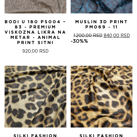
BODI U 180 PS004 –
MUSLIN 3D PRINT
83 - PREMIUM
PM069 - 11
VISKOZNA LIKRA NA
ОРИГИНАЛНА
ТР
1.200,00
RSD
840,00
RSD
METAR - ANIMAL
ЦЕНА
ЦЕ
-30%%
PRINT SITNI
ЈЕ
ЈЕ:
БИЛА:
840
920,00
RSD
1.200,00 RSD.
SILKI FASHION
SILKI FASHION