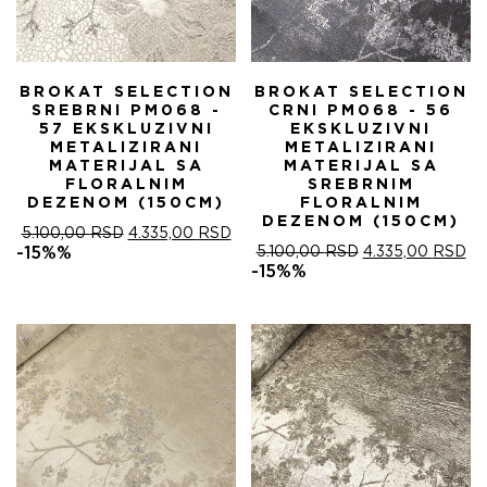
BROKAT SELECTION
BROKAT SELECTION
SREBRNI PM068 -
CRNI PM068 - 56
57 EKSKLUZIVNI
EKSKLUZIVNI
METALIZIRANI
METALIZIRANI
MATERIJAL SA
MATERIJAL SA
FLORALNIM
SREBRNIM
DEZENOM (150CM)
FLORALNIM
DEZENOM (150CM)
ОРИГИНАЛНА
ТРЕНУТНА
5.100,00
RSD
4.335,00
RSD
ЦЕНА
ЦЕНА
ОРИГИНАЛНА
ТР
-15%%
5.100,00
RSD
4.335,00
RSD
ЈЕ
ЈЕ:
ЦЕНА
ЦЕ
-15%%
БИЛА:
4.335,00 RSD.
ЈЕ
ЈЕ:
5.100,00 RSD.
БИЛА:
4.
5.100,00 RSD.