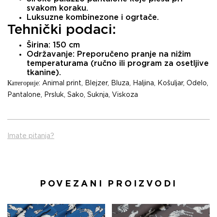
svakom koraku.
Luksuzne kombinezone i ogrtače.
Tehnički podaci:
Širina:
150 cm
Održavanje:
Preporučeno pranje na nižim
temperaturama (ručno ili program za osetljive
tkanine).
Категорије:
Animal print
,
Blejzer
,
Bluza
,
Haljina
,
Košuljar
,
Odelo
,
Pantalone
,
Prsluk
,
Sako
,
Suknja
,
Viskoza
Imate pitanja?
POVEZANI PROIZVODI