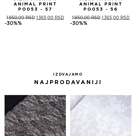
ANIMAL PRINT
ANIMAL PRINT
PO053 - 57
PO053 - 56
ОРИГИНАЛНА
ТРЕНУТНА
ОРИГИНАЛНА
ТР
1.950,00
RSD
1.365,00
RSD
1.950,00
RSD
1.365,00
RSD
ЦЕНА
ЦЕНА
ЦЕНА
ЦЕ
-30%%
-30%%
ЈЕ
ЈЕ:
ЈЕ
ЈЕ:
БИЛА:
1.365,00 RSD.
БИЛА:
1.3
1.950,00 RSD.
1.950,00 RSD.
IZDVAJAMO
NAJPRODAVANIJI