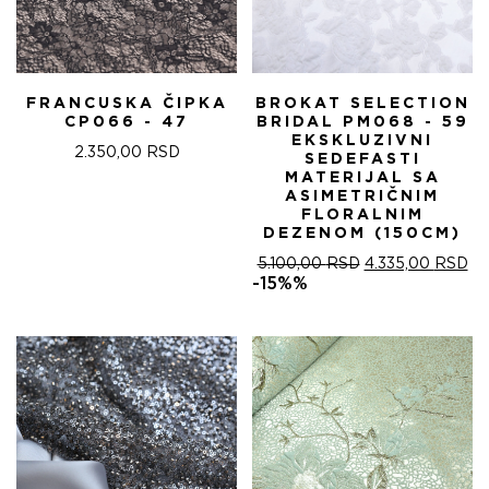
FRANCUSKA ČIPKA
BROKAT SELECTION
CP066 - 47
BRIDAL PM068 - 59
EKSKLUZIVNI
2.350,00
RSD
SEDEFASTI
MATERIJAL SA
ASIMETRIČNIM
FLORALNIM
DEZENOM (150CM)
ОРИГИНАЛНА
ТР
5.100,00
RSD
4.335,00
RSD
ЦЕНА
ЦЕ
-15%%
ЈЕ
ЈЕ:
БИЛА:
4.
5.100,00 RSD.