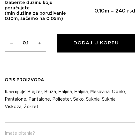
Izaberite dužinu koju
poručujete
0.10
m =
240
rsd
(min dužina za poruživanje
0.10m, sečemo na 0.05m)
DODAJ U KORPU
OPIS PROIZVODA
Категорије:
Blejzer
,
Bluza
,
Haljina
,
Haljina
,
Mešavina
,
Odelo
,
Pantalone
,
Pantalone
,
Poliester
,
Sako
,
Suknja
,
Suknja
,
Viskoza
,
Žoržet
Imate pitanja?