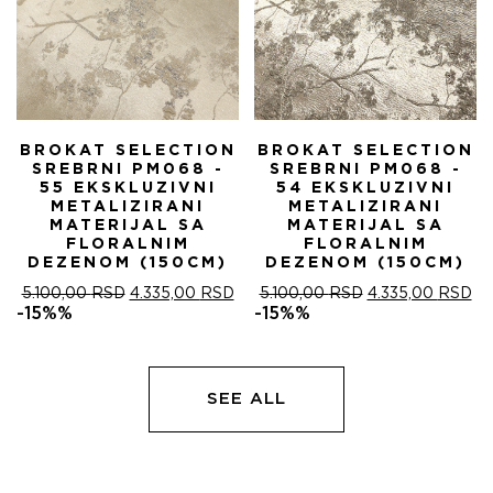
BROKAT SELECTION
BROKAT SELECTION
SREBRNI PM068 -
SREBRNI PM068 -
55 EKSKLUZIVNI
54 EKSKLUZIVNI
METALIZIRANI
METALIZIRANI
MATERIJAL SA
MATERIJAL SA
FLORALNIM
FLORALNIM
DEZENOM (150CM)
DEZENOM (150CM)
ОРИГИНАЛНА
ТРЕНУТНА
ОРИГИНАЛНА
ТР
5.100,00
RSD
4.335,00
RSD
5.100,00
RSD
4.335,00
RSD
ЦЕНА
ЦЕНА
ЦЕНА
ЦЕ
-15%%
-15%%
ЈЕ
ЈЕ:
ЈЕ
ЈЕ:
БИЛА:
4.335,00 RSD.
БИЛА:
4.
5.100,00 RSD.
5.100,00 RSD.
SEE ALL