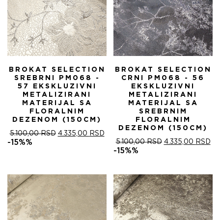
BROKAT SELECTION
BROKAT SELECTION
SREBRNI PM068 -
CRNI PM068 - 56
57 EKSKLUZIVNI
EKSKLUZIVNI
METALIZIRANI
METALIZIRANI
MATERIJAL SA
MATERIJAL SA
FLORALNIM
SREBRNIM
DEZENOM (150CM)
FLORALNIM
DEZENOM (150CM)
ОРИГИНАЛНА
ТРЕНУТНА
5.100,00
RSD
4.335,00
RSD
ЦЕНА
ЦЕНА
ОРИГИНАЛНА
ТР
-15%%
5.100,00
RSD
4.335,00
RSD
ЈЕ
ЈЕ:
ЦЕНА
ЦЕ
-15%%
БИЛА:
4.335,00 RSD.
ЈЕ
ЈЕ:
5.100,00 RSD.
БИЛА:
4.
5.100,00 RSD.