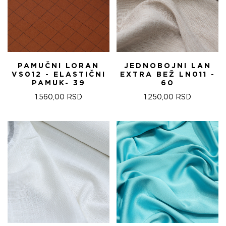
PAMUČNI LORAN
JEDNOBOJNI LAN
VS012 - ELASTIČNI
EXTRA BEŽ LN011 -
PAMUK- 39
60
1.560,00
RSD
1.250,00
RSD