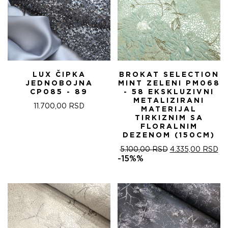
LUX ČIPKA
BROKAT SELECTION
JEDNOBOJNA
MINT ZELENI PM068
CP085 - 89
- 58 EKSKLUZIVNI
METALIZIRANI
11.700,00
RSD
MATERIJAL
TIRKIZNIM SA
FLORALNIM
DEZENOM (150CM)
ОРИГИНАЛНА
ТР
5.100,00
RSD
4.335,00
RSD
ЦЕНА
ЦЕ
-15%%
ЈЕ
ЈЕ:
БИЛА:
4.
5.100,00 RSD.