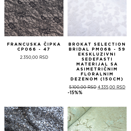
FRANCUSKA ČIPKA
BROKAT SELECTION
CP066 - 47
BRIDAL PM068 - 59
EKSKLUZIVNI
2.350,00
RSD
SEDEFASTI
MATERIJAL SA
ASIMETRIČNIM
FLORALNIM
DEZENOM (150CM)
ОРИГИНАЛНА
ТР
5.100,00
RSD
4.335,00
RSD
ЦЕНА
ЦЕ
-15%%
ЈЕ
ЈЕ:
БИЛА:
4.
5.100,00 RSD.