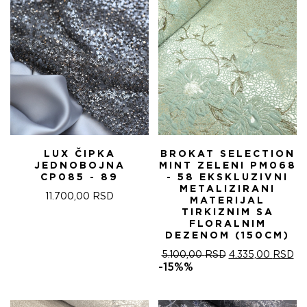
LUX ČIPKA
BROKAT SELECTION
JEDNOBOJNA
MINT ZELENI PM068
CP085 - 89
- 58 EKSKLUZIVNI
METALIZIRANI
11.700,00
RSD
MATERIJAL
TIRKIZNIM SA
FLORALNIM
DEZENOM (150CM)
ОРИГИНАЛНА
ТР
5.100,00
RSD
4.335,00
RSD
ЦЕНА
ЦЕ
-15%%
ЈЕ
ЈЕ:
БИЛА:
4.
5.100,00 RSD.