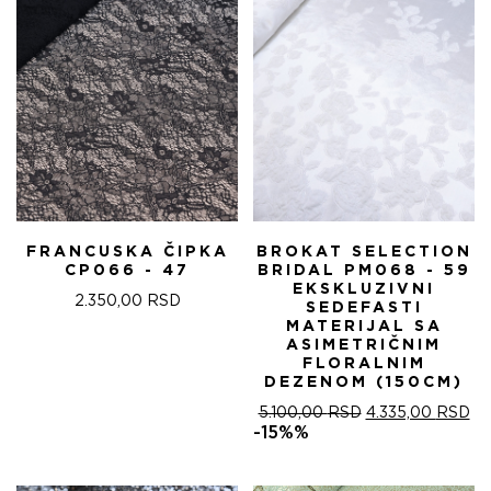
FRANCUSKA ČIPKA
BROKAT SELECTION
CP066 - 47
BRIDAL PM068 - 59
EKSKLUZIVNI
2.350,00
RSD
SEDEFASTI
MATERIJAL SA
ASIMETRIČNIM
FLORALNIM
DEZENOM (150CM)
ОРИГИНАЛНА
ТР
5.100,00
RSD
4.335,00
RSD
ЦЕНА
ЦЕ
-15%%
ЈЕ
ЈЕ:
БИЛА:
4.
5.100,00 RSD.