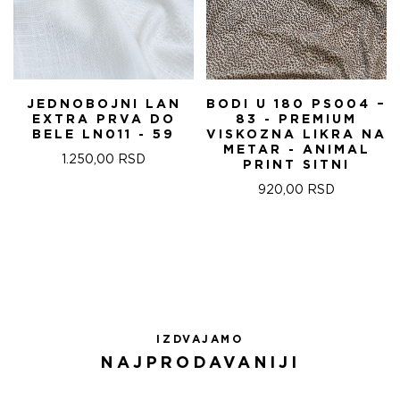
JEDNOBOJNI LAN
BODI U 180 PS004 –
EXTRA PRVA DO
83 - PREMIUM
BELE LN011 - 59
VISKOZNA LIKRA NA
METAR - ANIMAL
1.250,00
RSD
PRINT SITNI
920,00
RSD
IZDVAJAMO
NAJPRODAVANIJI