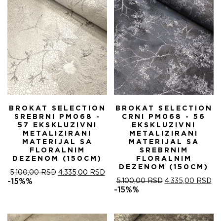
BROKAT SELECTION
BROKAT SELECTION
SREBRNI PM068 -
CRNI PM068 - 56
57 EKSKLUZIVNI
EKSKLUZIVNI
METALIZIRANI
METALIZIRANI
MATERIJAL SA
MATERIJAL SA
FLORALNIM
SREBRNIM
DEZENOM (150CM)
FLORALNIM
DEZENOM (150CM)
ОРИГИНАЛНА
ТРЕНУТНА
5.100,00
RSD
4.335,00
RSD
ЦЕНА
ЦЕНА
ОРИГИНАЛНА
ТР
-15%%
5.100,00
RSD
4.335,00
RSD
ЈЕ
ЈЕ:
ЦЕНА
ЦЕ
-15%%
БИЛА:
4.335,00 RSD.
ЈЕ
ЈЕ:
5.100,00 RSD.
БИЛА:
4.
5.100,00 RSD.