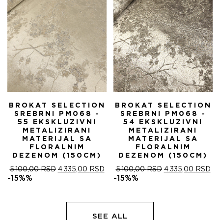
BROKAT SELECTION
BROKAT SELECTION
SREBRNI PM068 -
SREBRNI PM068 -
55 EKSKLUZIVNI
54 EKSKLUZIVNI
METALIZIRANI
METALIZIRANI
MATERIJAL SA
MATERIJAL SA
FLORALNIM
FLORALNIM
DEZENOM (150CM)
DEZENOM (150CM)
ОРИГИНАЛНА
ТРЕНУТНА
ОРИГИНАЛНА
ТР
5.100,00
RSD
4.335,00
RSD
5.100,00
RSD
4.335,00
RSD
ЦЕНА
ЦЕНА
ЦЕНА
ЦЕ
-15%%
-15%%
ЈЕ
ЈЕ:
ЈЕ
ЈЕ:
БИЛА:
4.335,00 RSD.
БИЛА:
4.
5.100,00 RSD.
5.100,00 RSD.
SEE ALL