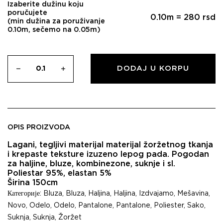
Izaberite dužinu koju
poručujete
0.10
m =
280
rsd
(min dužina za poruživanje
0.10m, sečemo na 0.05m)
DODAJ U KORPU
OPIS PROIZVODA
Lagani, tegljivi materijal materijal žoržetnog tkanja
i krepaste teksture izuzeno lepog pada. Pogodan
za haljine, bluze, kombinezone, suknje i sl.
Poliestar 95%, elastan 5%
Širina 150cm
Категорије:
Bluza
,
Bluza
,
Haljina
,
Haljina
,
Izdvajamo
,
Mešavina
,
Novo
,
Odelo
,
Odelo
,
Pantalone
,
Pantalone
,
Poliester
,
Sako
,
Suknja
,
Suknja
,
Žoržet