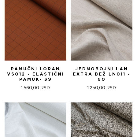
PAMUČNI LORAN
JEDNOBOJNI LAN
VS012 - ELASTIČNI
EXTRA BEŽ LN011 -
PAMUK- 39
60
1.560,00
RSD
1.250,00
RSD