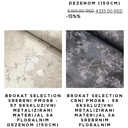
DEZENOM (150CM)
ОРИГИНАЛНА
ТР
5.100,00
RSD
4.335,00
RSD
ЦЕНА
ЦЕ
-15%%
ЈЕ
ЈЕ:
БИЛА:
4.
5.100,00 RSD.
BROKAT SELECTION
BROKAT SELECTION
SREBRNI PM068 -
CRNI PM068 - 56
57 EKSKLUZIVNI
EKSKLUZIVNI
METALIZIRANI
METALIZIRANI
MATERIJAL SA
MATERIJAL SA
FLORALNIM
SREBRNIM
DEZENOM (150CM)
FLORALNIM