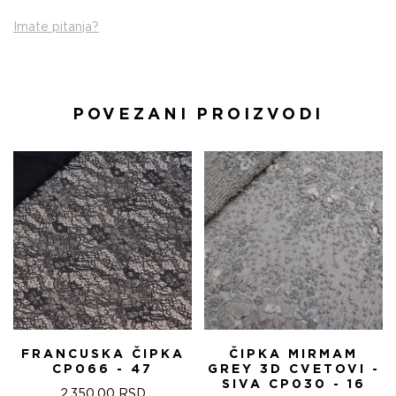
Imate pitanja?
POVEZANI PROIZVODI
FRANCUSKA ČIPKA
ČIPKA MIRMAM
CP066 - 47
GREY 3D CVETOVI -
SIVA CP030 - 16
2.350,00
RSD