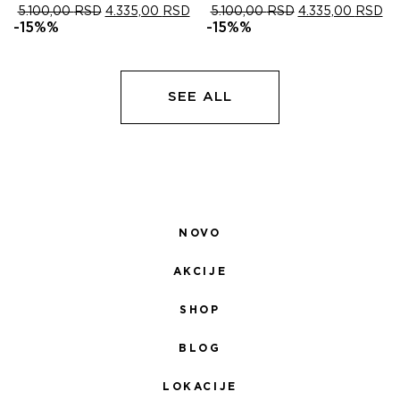
ОРИГИНАЛНА
ТРЕНУТНА
ОРИГИНАЛНА
ТР
5.100,00
RSD
4.335,00
RSD
5.100,00
RSD
4.335,00
RSD
ЦЕНА
ЦЕНА
ЦЕНА
ЦЕ
-15%%
-15%%
ЈЕ
ЈЕ:
ЈЕ
ЈЕ:
БИЛА:
4.335,00 RSD.
БИЛА:
4.
5.100,00 RSD.
5.100,00 RSD.
SEE ALL
NOVO
AKCIJE
SHOP
BLOG
LOKACIJE