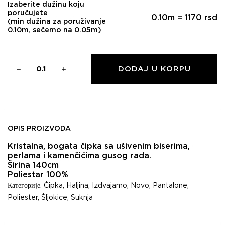
Izaberite dužinu koju
poručujete
0.10
m =
1170
rsd
(min dužina za poruživanje
0.10m, sečemo na 0.05m)
DODAJ U KORPU
OPIS PROIZVODA
Kristalna, bogata čipka sa ušivenim biserima,
perlama i kamenčićima gusog rada.
Širina 140cm
Poliestar 100%
Категорије:
Čipka
,
Haljina
,
Izdvajamo
,
Novo
,
Pantalone
,
Poliester
,
Šljokice
,
Suknja