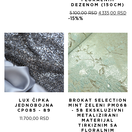
FLORALNIM
DEZENOM (150CM)
ОРИГИНАЛНА
ТР
5.100,00
RSD
4.335,00
RSD
ЦЕНА
ЦЕ
-15%%
ЈЕ
ЈЕ:
БИЛА:
4.
5.100,00 RSD.
LUX ČIPKA
BROKAT SELECTION
JEDNOBOJNA
MINT ZELENI PM068
CP085 - 89
- 58 EKSKLUZIVNI
METALIZIRANI
11.700,00
RSD
MATERIJAL
TIRKIZNIM SA
FLORALNIM