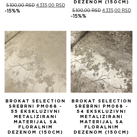
DEZENOM (150CM)
ОРИГИНАЛНА
ТРЕНУТНА
5.100,00
RSD
4.335,00
RSD
ЦЕНА
ЦЕНА
ОРИГИНАЛНА
ТР
-15%%
5.100,00
RSD
4.335,00
RSD
ЈЕ
ЈЕ:
ЦЕНА
ЦЕ
-15%%
БИЛА:
4.335,00 RSD.
ЈЕ
ЈЕ:
5.100,00 RSD.
БИЛА:
4.
5.100,00 RSD.
BROKAT SELECTION
BROKAT SELECTION
SREBRNI PM068 -
SREBRNI PM068 -
55 EKSKLUZIVNI
54 EKSKLUZIVNI
METALIZIRANI
METALIZIRANI
MATERIJAL SA
MATERIJAL SA
FLORALNIM
FLORALNIM
DEZENOM (150CM)
DEZENOM (150CM)