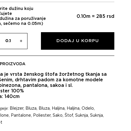
rite dužinu koju
čujete
0.10
m =
285
rsd
dužina za poruživanje
m, sečemo na 0.05m)
DODAJ U KORPU
 PROIZVODA
a je vrsta ženskog štofa žoržetnog tkanja sa
šenim, drhtavim padom za komotne modele
inezona, pantalona, sakoa i sl.
ester 100%
na: 140cm
рије:
Blejzer
,
Bluza
,
Bluza
,
Haljina
,
Haljina
,
Odelo
,
lone
,
Pantalone
,
Poliester
,
Sako
,
Štof
,
Suknja
,
Suknja
,
t