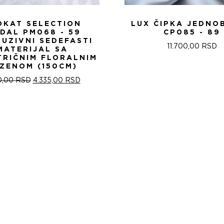
OKAT SELECTION
LUX ČIPKA JEDNO
IDAL PM068 - 59
CP085 - 89
LUZIVNI SEDEFASTI
11.700,00
RSD
MATERIJAL SA
TRIČNIM FLORALNIM
ZENOM (150CM)
ОРИГИНАЛНА
ТРЕНУТНА
0,00
RSD
4.335,00
RSD
ЦЕНА
ЦЕНА
ЈЕ
ЈЕ:
БИЛА:
4.335,00 RSD.
5.100,00 RSD.