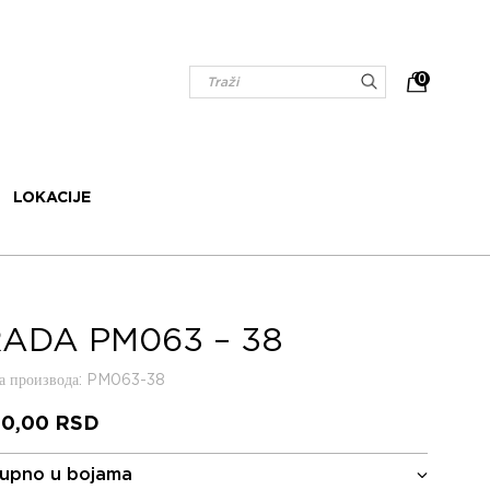
0
LOKACIJE
ADA PM063 – 38
 производа
: PM063-38
50,00
RSD
upno u bojama