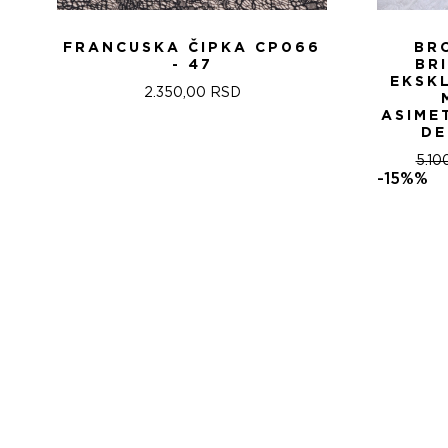
FRANCUSKA ČIPKA CP066
BR
- 47
BR
EKSK
2.350,00
RSD
ASIME
DE
5.10
-15%%