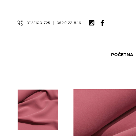
011/2100-725
062/422-846
POČETNA