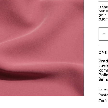
Izabe
poru
(min 
0.10
OPIS
Prad
savr
komb
Poli
Širi
Катего
Panta
Žorže