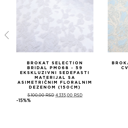
BROKAT SELECTION
BROK
BRIDAL PM068 - 59
CV
EKSKLUZIVNI SEDEFASTI
MATERIJAL SA
ASIMETRIČNIM FLORALNIM
DEZENOM (150CM)
ОРИГИНАЛНА
ТРЕНУТНА
5.100,00
RSD
4.335,00
RSD
ЦЕНА
ЦЕНА
-15%%
ЈЕ
ЈЕ:
БИЛА:
4.335,00 RSD.
5.100,00 RSD.