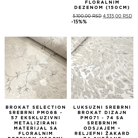
FLORALNIM
DEZENOM (150CM)
ОРИГИНАЛНА
ТР
5.100,00
RSD
4.335,00
RSD
ЦЕНА
ЦЕ
-15%%
ЈЕ
ЈЕ:
БИЛА:
4.
5.100,00 RSD.
BROKAT SELECTION
LUKSUZNI SREBRNI
SREBRNI PM068 -
BROKAT DIZAJN
57 EKSKLUZIVNI
PM071 - 74 SA
METALIZIRANI
SREBRNIM
MATERIJAL SA
ODSJAJEM –
FLORALNIM
RELJEFNI ŽAKARD