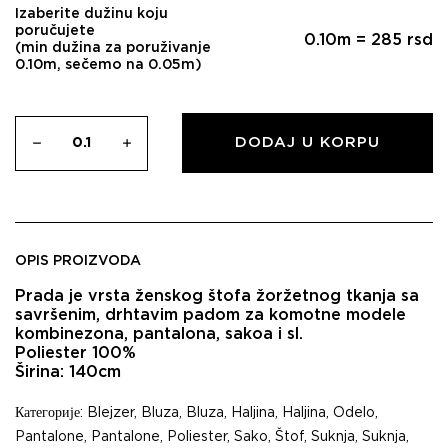
Izaberite dužinu koju
poručujete
0.10
m =
285
rsd
(min dužina za poruživanje
0.10m, sečemo na 0.05m)
DODAJ U KORPU
OPIS PROIZVODA
Prada je vrsta ženskog štofa žoržetnog tkanja sa
savršenim, drhtavim padom za komotne modele
kombinezona, pantalona, sakoa i sl.
Poliester 100%
Širina: 140cm
Категорије:
Blejzer
,
Bluza
,
Bluza
,
Haljina
,
Haljina
,
Odelo
,
Pantalone
,
Pantalone
,
Poliester
,
Sako
,
Štof
,
Suknja
,
Suknja
,