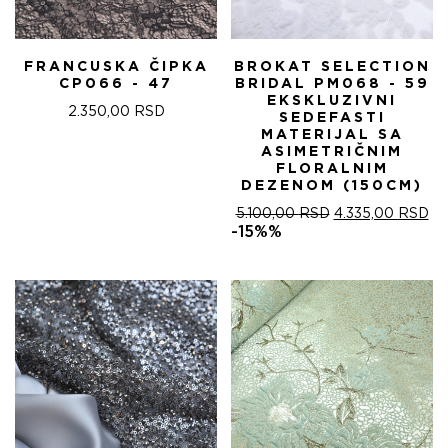
FRANCUSKA ČIPKA
BROKAT SELECTION
CP066 - 47
BRIDAL PM068 - 59
EKSKLUZIVNI
2.350,00
RSD
SEDEFASTI
MATERIJAL SA
ASIMETRIČNIM
FLORALNIM
DEZENOM (150CM)
ОРИГИНАЛНА
ТР
5.100,00
RSD
4.335,00
RSD
ЦЕНА
ЦЕ
-15%%
ЈЕ
ЈЕ:
БИЛА:
4.
5.100,00 RSD.