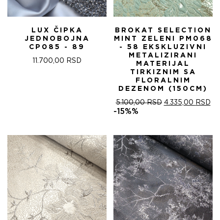
LUX ČIPKA
BROKAT SELECTION
JEDNOBOJNA
MINT ZELENI PM068
CP085 - 89
- 58 EKSKLUZIVNI
METALIZIRANI
11.700,00
RSD
MATERIJAL
TIRKIZNIM SA
FLORALNIM
DEZENOM (150CM)
ОРИГИНАЛНА
ТР
5.100,00
RSD
4.335,00
RSD
ЦЕНА
ЦЕ
-15%%
ЈЕ
ЈЕ:
БИЛА:
4.
5.100,00 RSD.