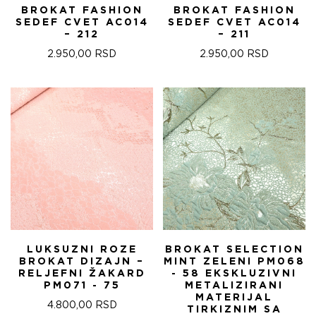
BROKAT FASHION
BROKAT FASHION
SEDEF CVET AC014
SEDEF CVET AC014
– 212
– 211
2.950,00
RSD
2.950,00
RSD
LUKSUZNI ROZE
BROKAT SELECTION
BROKAT DIZAJN –
MINT ZELENI PM068
RELJEFNI ŽAKARD
- 58 EKSKLUZIVNI
PM071 - 75
METALIZIRANI
MATERIJAL
4.800,00
RSD
TIRKIZNIM SA