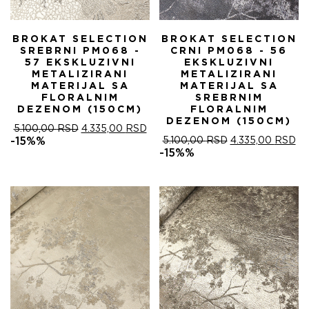
BROKAT SELECTION
BROKAT SELECTION
SREBRNI PM068 -
CRNI PM068 - 56
57 EKSKLUZIVNI
EKSKLUZIVNI
METALIZIRANI
METALIZIRANI
MATERIJAL SA
MATERIJAL SA
FLORALNIM
SREBRNIM
DEZENOM (150CM)
FLORALNIM
DEZENOM (150CM)
ОРИГИНАЛНА
ТРЕНУТНА
5.100,00
RSD
4.335,00
RSD
ЦЕНА
ЦЕНА
ОРИГИНАЛНА
ТР
-15%%
5.100,00
RSD
4.335,00
RSD
ЈЕ
ЈЕ:
ЦЕНА
ЦЕ
-15%%
БИЛА:
4.335,00 RSD.
ЈЕ
ЈЕ:
5.100,00 RSD.
БИЛА:
4.
5.100,00 RSD.