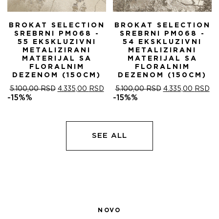
BROKAT SELECTION
BROKAT SELECTION
SREBRNI PM068 -
SREBRNI PM068 -
55 EKSKLUZIVNI
54 EKSKLUZIVNI
METALIZIRANI
METALIZIRANI
MATERIJAL SA
MATERIJAL SA
FLORALNIM
FLORALNIM
DEZENOM (150CM)
DEZENOM (150CM)
ОРИГИНАЛНА
ТРЕНУТНА
ОРИГИНАЛНА
ТР
5.100,00
RSD
4.335,00
RSD
5.100,00
RSD
4.335,00
RSD
ЦЕНА
ЦЕНА
ЦЕНА
ЦЕ
-15%%
-15%%
ЈЕ
ЈЕ:
ЈЕ
ЈЕ:
БИЛА:
4.335,00 RSD.
БИЛА:
4.
5.100,00 RSD.
5.100,00 RSD.
SEE ALL
NOVO