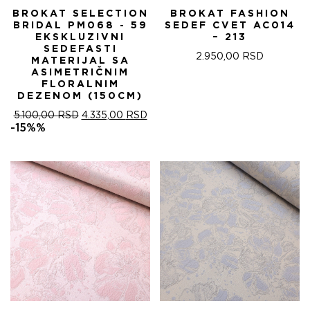
BROKAT SELECTION
BROKAT FASHION
BRIDAL PM068 - 59
SEDEF CVET AC014
EKSKLUZIVNI
– 213
SEDEFASTI
2.950,00
RSD
MATERIJAL SA
ASIMETRIČNIM
FLORALNIM
DEZENOM (150CM)
ОРИГИНАЛНА
ТРЕНУТНА
5.100,00
RSD
4.335,00
RSD
ЦЕНА
ЦЕНА
-15%%
ЈЕ
ЈЕ:
БИЛА:
4.335,00 RSD.
5.100,00 RSD.