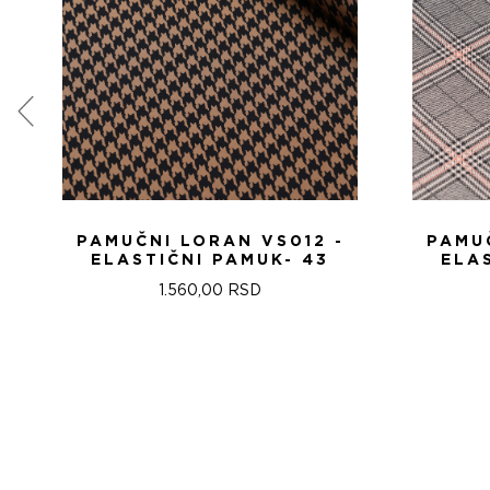
PAMUČNI LORAN VS012 -
PAMUČ
ELASTIČNI PAMUK- 43
ELA
1.560,00
RSD