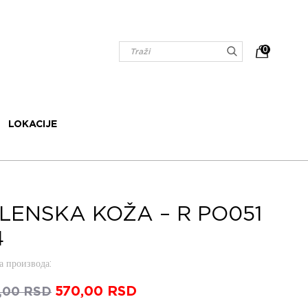
0
LOKACIJE
LENSKA KOŽA – R PO051
4
 производа
:
Оригинална
570,00
RSD
Тренутна
,00
RSD
цена
цена