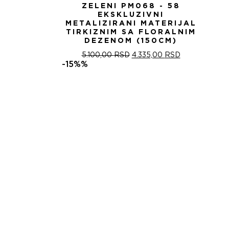
ZELENI PM068 - 58
EKSKLUZIVNI
METALIZIRANI MATERIJAL
TIRKIZNIM SA FLORALNIM
DEZENOM (150CM)
ОРИГИНАЛНА
ТРЕНУТНА
5.100,00
RSD
4.335,00
RSD
ЦЕНА
ЦЕНА
-15%%
ЈЕ
ЈЕ:
БИЛА:
4.335,00 RSD
5.100,00 RSD.