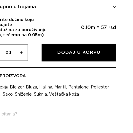
је
је:
upno u bojama
била:
570,00 RSD.
950,00 RSD.
rite dužinu koju
čujete
0.10
m =
57
rsd
dužina za poruživanje
m, sečemo na 0.05m)
DODAJ U KORPU
 PROIZVODA
рије:
Blejzer
,
Bluza
,
Haljina
,
Mantil
,
Pantalone
,
Poliester
,
k
,
Sako
,
Sniženje
,
Suknja
,
Veštačka koža
 pitanja?