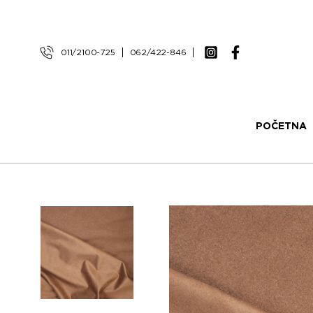
011/2100-725
062/422-846
POČETNA