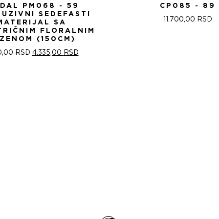
IDAL PM068 - 59
CP085 - 89
LUZIVNI SEDEFASTI
11.700,00
RSD
MATERIJAL SA
TRIČNIM FLORALNIM
ZENOM (150CM)
ОРИГИНАЛНА
ТРЕНУТНА
0,00
RSD
4.335,00
RSD
ЦЕНА
ЦЕНА
ЈЕ
ЈЕ:
БИЛА:
4.335,00 RSD.
5.100,00 RSD.