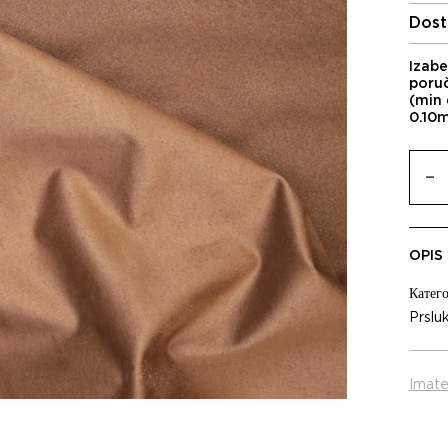
Dost
Izabe
poru
(min 
0.10
OPIS
Катего
Prslu
Imate