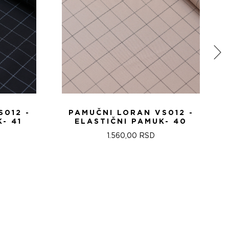
S012 -
PAMUČNI LORAN VS012 -
- 41
ELASTIČNI PAMUK- 40
1.560,00
RSD