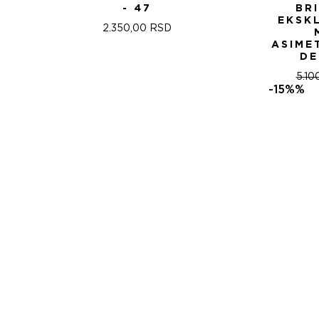
- 47
BR
EKSK
2.350,00
RSD
ASIME
DE
5.10
-15%%