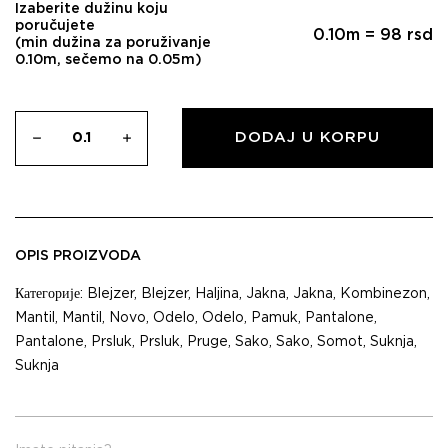
Izaberite dužinu koju
poručujete
0.10
m =
98
rsd
(min dužina za poruživanje
0.10m, sečemo na 0.05m)
DODAJ U KORPU
OPIS PROIZVODA
Категорије:
Blejzer
,
Blejzer
,
Haljina
,
Jakna
,
Jakna
,
Kombinezon
,
Mantil
,
Mantil
,
Novo
,
Odelo
,
Odelo
,
Pamuk
,
Pantalone
,
Pantalone
,
Prsluk
,
Prsluk
,
Pruge
,
Sako
,
Sako
,
Somot
,
Suknja
,
Suknja