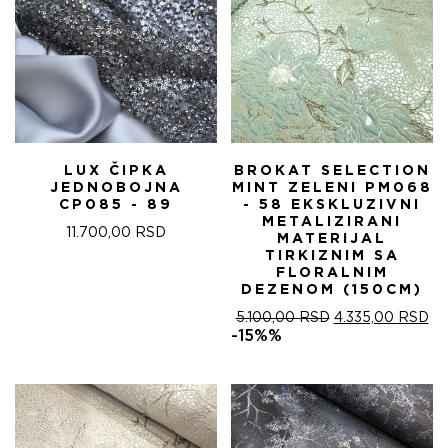
LUX ČIPKA
BROKAT SELECTION
JEDNOBOJNA
MINT ZELENI PM068
CP085 - 89
- 58 EKSKLUZIVNI
METALIZIRANI
11.700,00
RSD
MATERIJAL
TIRKIZNIM SA
FLORALNIM
DEZENOM (150CM)
ОРИГИНАЛНА
ТР
5.100,00
RSD
4.335,00
RSD
ЦЕНА
ЦЕ
-15%%
ЈЕ
ЈЕ:
БИЛА:
4.
5.100,00 RSD.