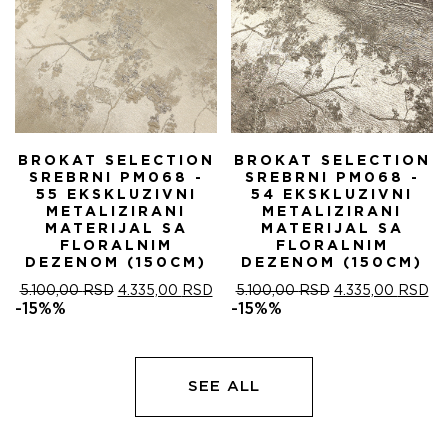
BROKAT SELECTION
BROKAT SELECTION
SREBRNI PM068 -
SREBRNI PM068 -
55 EKSKLUZIVNI
54 EKSKLUZIVNI
METALIZIRANI
METALIZIRANI
MATERIJAL SA
MATERIJAL SA
FLORALNIM
FLORALNIM
DEZENOM (150CM)
DEZENOM (150CM)
ОРИГИНАЛНА
ТРЕНУТНА
ОРИГИНАЛНА
ТР
5.100,00
RSD
4.335,00
RSD
5.100,00
RSD
4.335,00
RSD
ЦЕНА
ЦЕНА
ЦЕНА
ЦЕ
-15%%
-15%%
ЈЕ
ЈЕ:
ЈЕ
ЈЕ:
БИЛА:
4.335,00 RSD.
БИЛА:
4.
5.100,00 RSD.
5.100,00 RSD.
SEE ALL