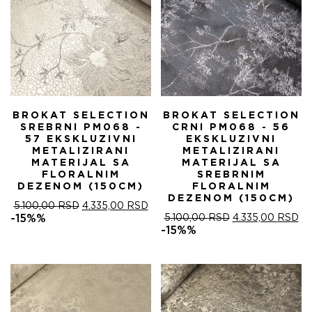
BROKAT SELECTION
BROKAT SELECTION
SREBRNI PM068 -
CRNI PM068 - 56
57 EKSKLUZIVNI
EKSKLUZIVNI
METALIZIRANI
METALIZIRANI
MATERIJAL SA
MATERIJAL SA
FLORALNIM
SREBRNIM
DEZENOM (150CM)
FLORALNIM
DEZENOM (150CM)
ОРИГИНАЛНА
ТРЕНУТНА
5.100,00
RSD
4.335,00
RSD
ЦЕНА
ЦЕНА
ОРИГИНАЛНА
ТР
-15%%
5.100,00
RSD
4.335,00
RSD
ЈЕ
ЈЕ:
ЦЕНА
ЦЕ
-15%%
БИЛА:
4.335,00 RSD.
ЈЕ
ЈЕ:
5.100,00 RSD.
БИЛА:
4.
5.100,00 RSD.