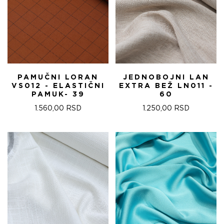
PAMUČNI LORAN
JEDNOBOJNI LAN
VS012 - ELASTIČNI
EXTRA BEŽ LN011 -
PAMUK- 39
60
1.560,00
RSD
1.250,00
RSD