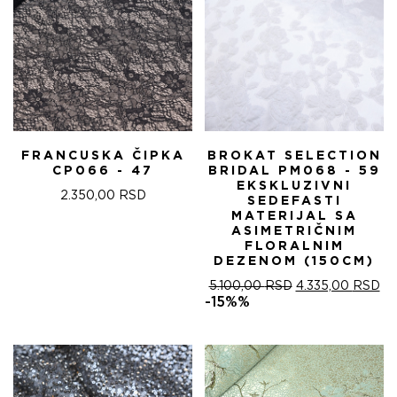
FRANCUSKA ČIPKA
BROKAT SELECTION
CP066 - 47
BRIDAL PM068 - 59
EKSKLUZIVNI
2.350,00
RSD
SEDEFASTI
MATERIJAL SA
ASIMETRIČNIM
FLORALNIM
DEZENOM (150CM)
ОРИГИНАЛНА
ТР
5.100,00
RSD
4.335,00
RSD
ЦЕНА
ЦЕ
-15%%
ЈЕ
ЈЕ:
БИЛА:
4.
5.100,00 RSD.