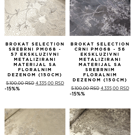
BROKAT SELECTION
BROKAT SELECTION
SREBRNI PM068 -
CRNI PM068 - 56
57 EKSKLUZIVNI
EKSKLUZIVNI
METALIZIRANI
METALIZIRANI
MATERIJAL SA
MATERIJAL SA
FLORALNIM
SREBRNIM
DEZENOM (150CM)
FLORALNIM
DEZENOM (150CM)
ОРИГИНАЛНА
ТРЕНУТНА
5.100,00
RSD
4.335,00
RSD
ЦЕНА
ЦЕНА
ОРИГИНАЛНА
ТР
-15%%
5.100,00
RSD
4.335,00
RSD
ЈЕ
ЈЕ:
ЦЕНА
ЦЕ
-15%%
БИЛА:
4.335,00 RSD.
ЈЕ
ЈЕ:
5.100,00 RSD.
БИЛА:
4.
5.100,00 RSD.