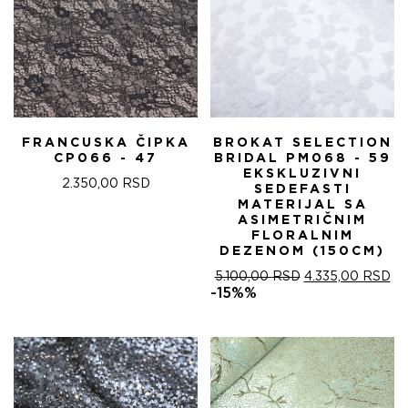
FRANCUSKA ČIPKA
BROKAT SELECTION
CP066 - 47
BRIDAL PM068 - 59
EKSKLUZIVNI
2.350,00
RSD
SEDEFASTI
MATERIJAL SA
ASIMETRIČNIM
FLORALNIM
DEZENOM (150CM)
ОРИГИНАЛНА
ТР
5.100,00
RSD
4.335,00
RSD
ЦЕНА
ЦЕ
-15%%
ЈЕ
ЈЕ:
БИЛА:
4.
5.100,00 RSD.