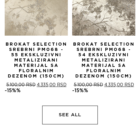
BROKAT SELECTION
BROKAT SELECTION
SREBRNI PM068 -
SREBRNI PM068 -
55 EKSKLUZIVNI
54 EKSKLUZIVNI
METALIZIRANI
METALIZIRANI
MATERIJAL SA
MATERIJAL SA
FLORALNIM
FLORALNIM
DEZENOM (150CM)
DEZENOM (150CM)
ОРИГИНАЛНА
ТРЕНУТНА
ОРИГИНАЛНА
ТР
5.100,00
RSD
4.335,00
RSD
5.100,00
RSD
4.335,00
RSD
ЦЕНА
ЦЕНА
ЦЕНА
ЦЕ
-15%%
-15%%
ЈЕ
ЈЕ:
ЈЕ
ЈЕ:
БИЛА:
4.335,00 RSD.
БИЛА:
4.
5.100,00 RSD.
5.100,00 RSD.
SEE ALL