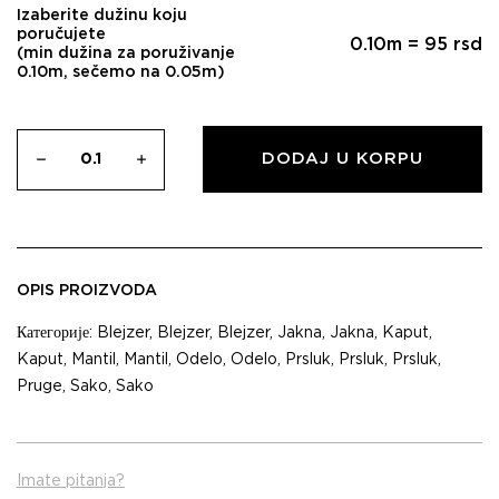
Izaberite dužinu koju
poručujete
0.10
m =
95
rsd
(min dužina za poruživanje
0.10m, sečemo na 0.05m)
DODAJ U KORPU
OPIS PROIZVODA
Категорије:
Blejzer
,
Blejzer
,
Blejzer
,
Jakna
,
Jakna
,
Kaput
,
Kaput
,
Mantil
,
Mantil
,
Odelo
,
Odelo
,
Prsluk
,
Prsluk
,
Prsluk
,
Pruge
,
Sako
,
Sako
Imate pitanja?