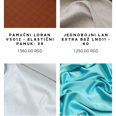
PAMUČNI LORAN
JEDNOBOJNI LAN
VS012 - ELASTIČNI
EXTRA BEŽ LN011 -
PAMUK- 39
60
1.560,00
RSD
1.250,00
RSD