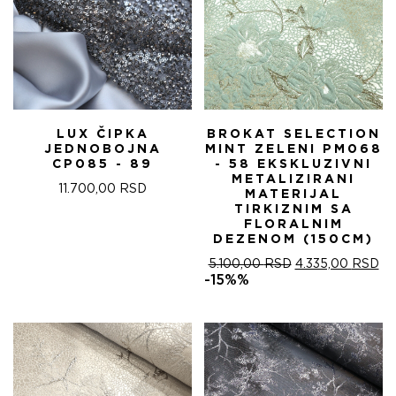
LUX ČIPKA
BROKAT SELECTION
JEDNOBOJNA
MINT ZELENI PM068
CP085 - 89
- 58 EKSKLUZIVNI
METALIZIRANI
11.700,00
RSD
MATERIJAL
TIRKIZNIM SA
FLORALNIM
DEZENOM (150CM)
ОРИГИНАЛНА
ТР
5.100,00
RSD
4.335,00
RSD
ЦЕНА
ЦЕ
-15%%
ЈЕ
ЈЕ:
БИЛА:
4.
5.100,00 RSD.